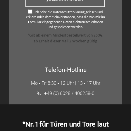
Ich habe die Datenschutzerklärung gelesen und
erkläre mich damit einverstanden, dass die von mir im
Formular eingegebenen Daten elektronisch erhoben
und gespeichert werden.
*Gilt ab einem Mindestbestellwert von 250€,
ab Erhalt dieser Mail 2 Wochen gültig
Telefon-Hotline
Mo - Fr: 8:30 - 12 Uhr | 13 - 17 Uhr
+49 (0) 6028 / 406258-0
*Nr. 1 für Türen und Tore laut