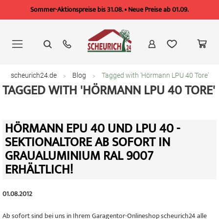
Sommer-Aktionspreise bis 31.08. • Neue Preise ab 01.09.
Zum
Inhalt
springen
scheurich24.de
Blog
Tagged with 'Hörmann LPU 40 Tore'
TAGGED WITH 'HÖRMANN LPU 40 TORE'
HÖRMANN EPU 40 UND LPU 40 -
SEKTIONALTORE AB SOFORT IN
GRAUALUMINIUM RAL 9007
ERHÄLTLICH!
01.08.2012
Ab sofort sind bei uns in Ihrem Garagentor-Onlineshop scheurich24 alle