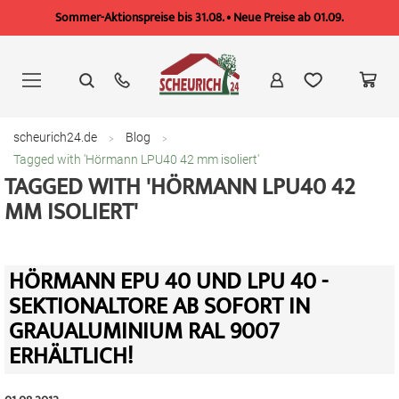
Sommer-Aktionspreise bis 31.08. • Neue Preise ab 01.09.
Zum
Inhalt
springen
scheurich24.de
Blog
Tagged with 'Hörmann LPU40 42 mm isoliert'
TAGGED WITH 'HÖRMANN LPU40 42
MM ISOLIERT'
HÖRMANN EPU 40 UND LPU 40 -
SEKTIONALTORE AB SOFORT IN
GRAUALUMINIUM RAL 9007
ERHÄLTLICH!