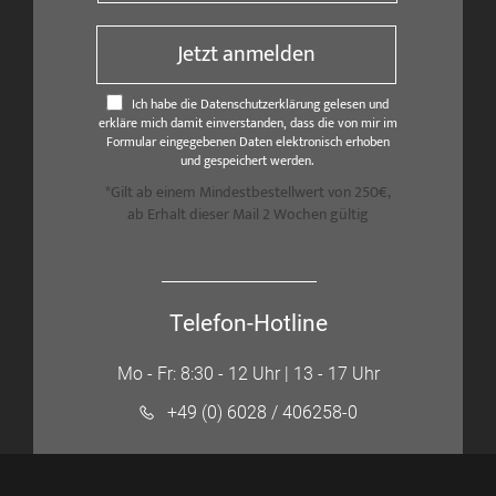
Jetzt anmelden
Ich habe die Datenschutzerklärung gelesen und
erkläre mich damit einverstanden, dass die von mir im
Formular eingegebenen Daten elektronisch erhoben
und gespeichert werden.
*Gilt ab einem Mindestbestellwert von 250€,
ab Erhalt dieser Mail 2 Wochen gültig
Telefon-Hotline
Mo - Fr: 8:30 - 12 Uhr | 13 - 17 Uhr
+49 (0) 6028 / 406258-0