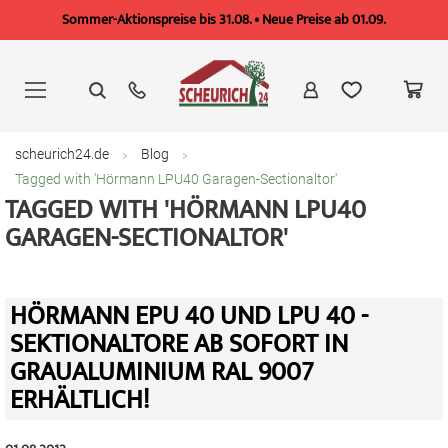
Sommer-Aktionspreise bis 31.08. • Neue Preise ab 01.09.
Zum
Inhalt
springen
scheurich24.de
Blog
Tagged with 'Hörmann LPU40 Garagen-Sectionaltor'
TAGGED WITH 'HÖRMANN LPU40
GARAGEN-SECTIONALTOR'
HÖRMANN EPU 40 UND LPU 40 -
SEKTIONALTORE AB SOFORT IN
GRAUALUMINIUM RAL 9007
ERHÄLTLICH!