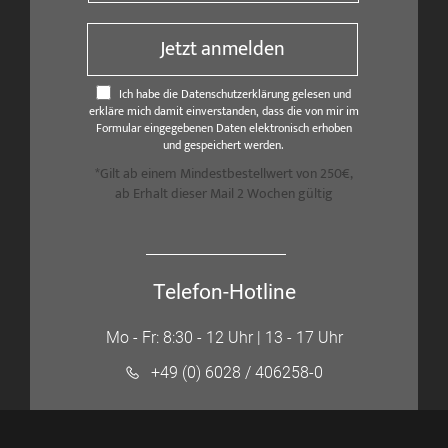
Jetzt anmelden
Ich habe die Datenschutzerklärung gelesen und
erkläre mich damit einverstanden, dass die von mir im
Formular eingegebenen Daten elektronisch erhoben
und gespeichert werden.
*Gilt ab einem Mindestbestellwert von 250€,
ab Erhalt dieser Mail 2 Wochen gültig
Telefon-Hotline
Mo - Fr: 8:30 - 12 Uhr | 13 - 17 Uhr
+49 (0) 6028 / 406258-0