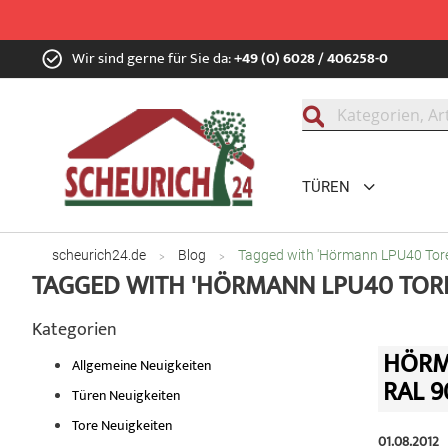
Zum
Wir sind gerne für Sie da:
+49 (0) 6028 / 406258-0
Inhalt
springen
Suche
TÜREN
scheurich24.de
Blog
Tagged with 'Hörmann LPU40 Tore
TAGGED WITH 'HÖRMANN LPU40 TORE
Kategorien
HÖRM
Allgemeine Neuigkeiten
RAL 9
Türen Neuigkeiten
Tore Neuigkeiten
01.08.2012