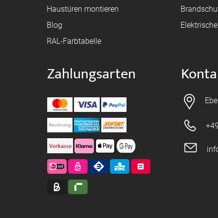
Haustüren montieren
Brandschu
Blog
Elektrisch
RAL-Farbtabelle
Zahlungsarten
Konta
Ebe
+49
in