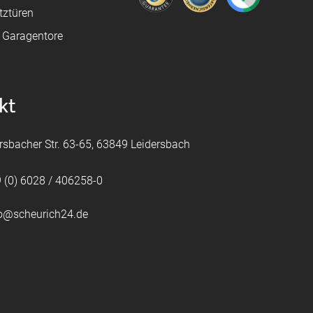
tztüren
e Garagentore
kt
rsbacher Str. 63-65, 63849 Leidersbach
 (0) 6028 / 406258-0
fo@scheurich24.de