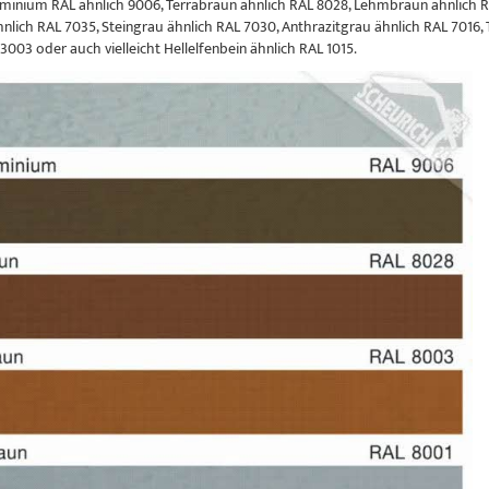
inium RAL ähnlich 9006, Terrabraun ähnlich RAL 8028, Lehmbraun ähnlich R
hnlich RAL 7035, Steingrau ähnlich RAL 7030, Anthrazitgrau ähnlich RAL 7016, 
3003 oder auch vielleicht Hellelfenbein ähnlich RAL 1015.