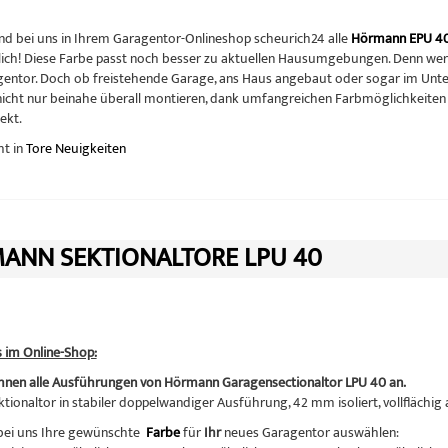
ind bei uns in Ihrem Garagentor-Onlineshop scheurich24 alle
Hörmann EPU 4
lich! Diese Farbe passt noch besser zu aktuellen Hausumgebungen. Denn wer 
entor. Doch ob freistehende Garage, ans Haus angebaut oder sogar im Unterg
 nicht nur beinahe überall montieren, dank umfangreichen Farbmöglichkeiten 
ekt.
ht in
Tore Neuigkeiten
ANN SEKTIONALTORE LPU 40
s im Online-Shop:
Ihnen alle Ausführungen von Hörmann Garagensectionaltor LPU 40 an.
tionaltor in stabiler doppelwandiger Ausführung, 42 mm isoliert, vollflächig
bei uns Ihre gewünschte
Farbe
für
Ihr
neues Garagentor auswählen: