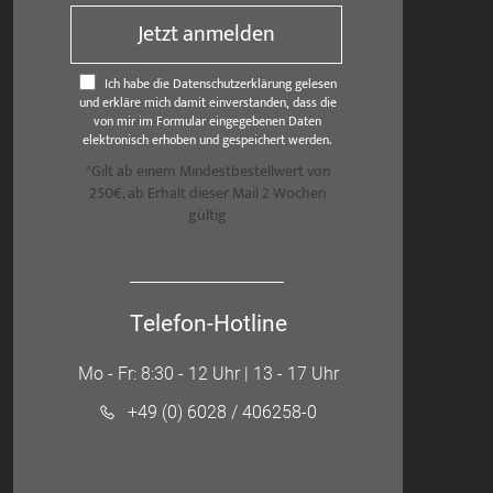
Jetzt anmelden
Ich habe die Datenschutzerklärung gelesen
und erkläre mich damit einverstanden, dass die
von mir im Formular eingegebenen Daten
elektronisch erhoben und gespeichert werden.
*Gilt ab einem Mindestbestellwert von
250€, ab Erhalt dieser Mail 2 Wochen
gültig
Telefon-Hotline
Mo - Fr: 8:30 - 12 Uhr | 13 - 17 Uhr
+49 (0) 6028 / 406258-0