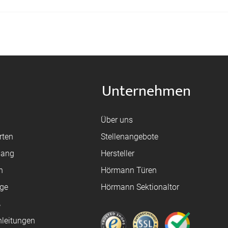
Unternehmen
Über uns
rten
Stellenangebote
gang
Hersteller
n
Hörmann Türen
age
Hörmann Sektionaltor
ß
leitungen