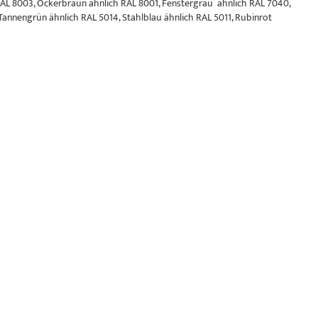
AL 8003, Ockerbraun ähnlich RAL 8001, Fenstergrau ähnlich RAL 7040,
Tannengrün ähnlich RAL 5014, Stahlblau ähnlich RAL 5011, Rubinrot