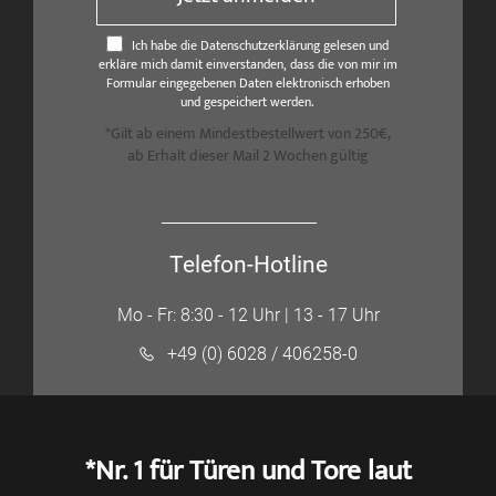
Ich habe die Datenschutzerklärung gelesen und
erkläre mich damit einverstanden, dass die von mir im
Formular eingegebenen Daten elektronisch erhoben
und gespeichert werden.
*Gilt ab einem Mindestbestellwert von 250€,
ab Erhalt dieser Mail 2 Wochen gültig
Telefon-Hotline
Mo - Fr: 8:30 - 12 Uhr | 13 - 17 Uhr
+49 (0) 6028 / 406258-0
*Nr. 1 für Türen und Tore laut