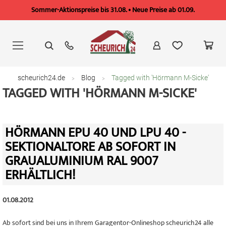
Sommer-Aktionspreise bis 31.08. • Neue Preise ab 01.09.
Zum
Inhalt
springen
scheurich24.de
Blog
Tagged with 'Hörmann M-Sicke'
TAGGED WITH 'HÖRMANN M-SICKE'
HÖRMANN EPU 40 UND LPU 40 -
SEKTIONALTORE AB SOFORT IN
GRAUALUMINIUM RAL 9007
ERHÄLTLICH!
01.08.2012
Ab sofort sind bei uns in Ihrem Garagentor-Onlineshop scheurich24 alle