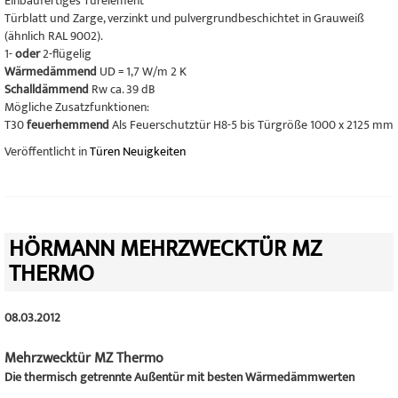
Einbaufertiges Türelement
Türblatt und Zarge, verzinkt und pulvergrundbeschichtet in Grauweiß
(ähnlich RAL 9002).
1-
oder
2-flügelig
Wärmedämmend
UD = 1,7 W/m 2 K
Schalldämmend
Rw ca. 39 dB
Mögliche Zusatzfunktionen:
T30
feuerhemmend
Als Feuerschutztür H8-5 bis Türgröße 1000 x 2125 mm
Veröffentlicht in
Türen Neuigkeiten
HÖRMANN MEHRZWECKTÜR MZ
THERMO
08.03.2012
Mehrzwecktür MZ Thermo
Die thermisch getrennte Außentür mit besten Wärmedämmwerten