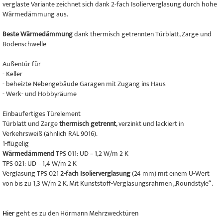
verglaste Variante zeichnet sich dank 2-fach Isolierverglasung durch hohe
Wärmedämmung aus.
Beste Wärmedämmung
dank thermisch getrennten Türblatt, Zarge und
Bodenschwelle
Außentür für
- Keller
- beheizte Nebengebäude Garagen mit Zugang ins Haus
- Werk- und Hobbyräume
Einbaufertiges Türelement
Türblatt und Zarge
thermisch getrennt
, verzinkt und lackiert in
Verkehrsweiß (ähnlich RAL 9016).
1-flügelig
Wärmedämmend
TPS 011: UD = 1,2 W/m 2 K
TPS 021: UD = 1,4 W/m 2 K
Verglasung TPS 021
2-fach Isolierverglasung
(24 mm) mit einem U-Wert
von bis zu 1,3 W/m 2 K. Mit Kunststoff-Verglasungsrahmen „Roundstyle“.
Hier
geht es zu den Hörmann Mehrzwecktüren