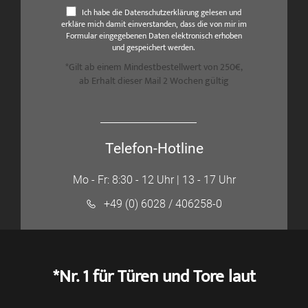
Ich habe die Datenschutzerklärung gelesen und
erkläre mich damit einverstanden, dass die von mir im
Formular eingegebenen Daten elektronisch erhoben
und gespeichert werden.
*Gilt ab einem Mindestbestellwert von 250€,
ab Erhalt dieser Mail 2 Wochen gültig
Telefon-Hotline
Mo - Fr: 8:30 - 12 Uhr | 13 - 17 Uhr
+49 (0) 6028 / 406258-0
*Nr. 1 für Türen und Tore laut