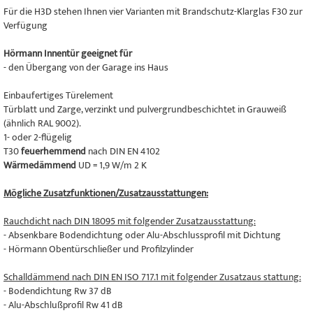
Für die H3D stehen Ihnen vier Varianten mit Brandschutz-Klarglas F30 zur
Verfügung
Hörmann Innentür geeignet für
- den Übergang von der Garage ins Haus
Einbaufertiges Türelement
Türblatt und Zarge, verzinkt und pulvergrundbeschichtet in Grauweiß
(ähnlich RAL 9002).
1- oder 2-flügelig
T30
feuerhemmend
nach DIN EN 4102
Wärmedämmend
UD = 1,9 W/m 2 K
Mögliche Zusatzfunktionen/Zusatzausstattungen:
Rauchdicht nach DIN 18095 mit folgender Zusatzausstattung:
- Absenkbare Bodendichtung oder Alu-Abschlussprofil mit Dichtung
- Hörmann Obentürschließer und Profilzylinder
Schalldämmend nach DIN EN ISO 717.1 mit folgender Zusatzaus stattung:
- Bodendichtung Rw 37 dB
- Alu-Abschlußprofil Rw 41 dB