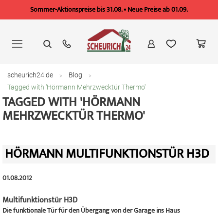
Sommer-Aktionspreise bis 31.08. • Neue Preise ab 01.09.
Zum
Inhalt
springen
scheurich24.de
Blog
Tagged with 'Hörmann Mehrzwecktür Thermo'
TAGGED WITH 'HÖRMANN
MEHRZWECKTÜR THERMO'
HÖRMANN MULTIFUNKTIONSTÜR H3D
01.08.2012
Multifunktionstür H3D
Die funktionale Tür für den Übergang von der Garage ins Haus