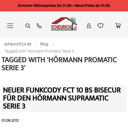
Sommer-Aktionspreise bis 31.08. • Neue Preise ab 01.09.
Zum
Inhalt
springen
scheurich24.de
Blog
Tagged with 'Hörmann Promatic Serie 3'
TAGGED WITH 'HÖRMANN PROMATIC
SERIE 3'
NEUER FUNKCODY FCT 10 BS BISECUR
FÜR DEN HÖRMANN SUPRAMATIC
SERIE 3
01.08.2012