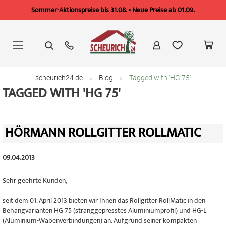
Sommer-Aktionspreise bis 31.08. • Neue Preise ab 01.09.
Zum
Inhalt
springen
scheurich24.de
Blog
Tagged with 'HG 75'
TAGGED WITH 'HG 75'
HÖRMANN ROLLGITTER ROLLMATIC
09.04.2013
Sehr geehrte Kunden,
seit dem 01. April 2013 bieten wir Ihnen das Rollgitter RollMatic in den
Behangvarianten HG 75 (stranggepresstes Aluminiumprofil) und HG-L
(Aluminium-Wabenverbindungen) an. Aufgrund seiner kompakten