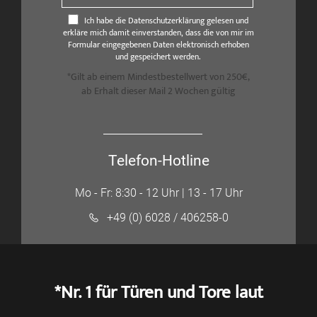
Ich habe die Datenschutzerklärung gelesen und
erkläre mich damit einverstanden, dass die von mir im
Formular eingegebenen Daten elektronisch erhoben
und gespeichert werden.
*Gilt ab einem Mindestbestellwert von 250€,
ab Erhalt dieser Mail 2 Wochen gültig
Telefon-Hotline
Mo - Fr: 8:30 - 12 Uhr | 13 - 17 Uhr
+49 (0) 6028 / 406258-0
*Nr. 1 für Türen und Tore laut