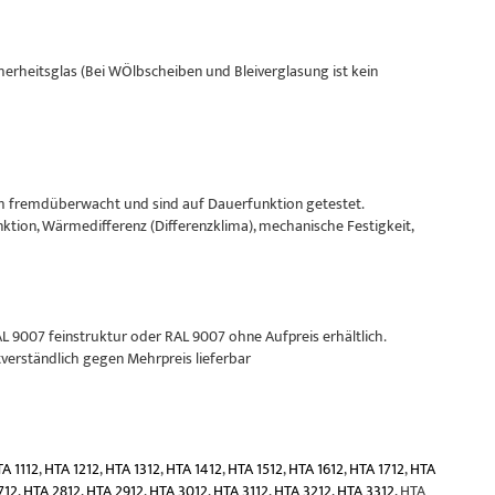
heitsglas (Bei WÖlbscheiben und Bleiverglasung ist kein
eim fremdüberwacht und sind auf Dauerfunktion getestet.
tion, Wärmedifferenz (Differenzklima), mechanische Festigkeit,
RAL 9007 feinstruktur oder RAL 9007 ohne Aufpreis erhältlich.
tverständlich gegen Mehrpreis lieferbar
A 1112
,
HTA 1212
,
HTA 1312
,
HTA 1412
,
HTA 1512
,
HTA 1612
,
HTA 1712
,
HTA
712
,
HTA 2812
,
HTA 2912
,
HTA 3012
,
HTA 3112
,
HTA 3212
,
HTA 3312
, HTA