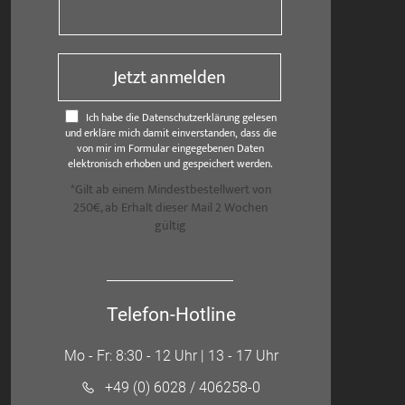
Jetzt anmelden
Ich habe die Datenschutzerklärung gelesen
und erkläre mich damit einverstanden, dass die
von mir im Formular eingegebenen Daten
elektronisch erhoben und gespeichert werden.
*Gilt ab einem Mindestbestellwert von
250€, ab Erhalt dieser Mail 2 Wochen
gültig
Telefon-Hotline
Mo - Fr: 8:30 - 12 Uhr | 13 - 17 Uhr
+49 (0) 6028 / 406258-0