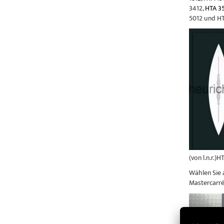
3412,
HTA 3
5012 und HT
(von l.n.r.)
Wählen Sie 
Mastercarré 