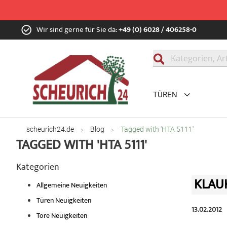
Zum
Wir sind gerne für Sie da:
+49 (0) 6028 / 406258-0
Inhalt
springen
Suche
TÜREN
scheurich24.de
Blog
Tagged with 'HTA 5111'
TAGGED WITH 'HTA 5111'
Kategorien
KLAU
Allgemeine Neuigkeiten
Türen Neuigkeiten
13.02.2012
Tore Neuigkeiten