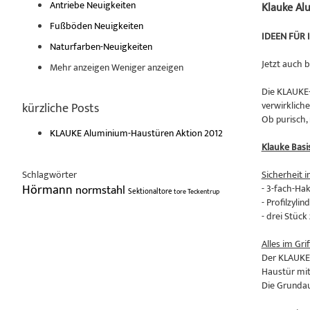
Antriebe Neuigkeiten
Klauke Al
Fußböden Neuigkeiten
IDEEN FÜR 
Naturfarben-Neuigkeiten
Jetzt auch b
Mehr anzeigen
Weniger anzeigen
Die KLAUKE-
verwirklich
kürzliche Posts
Ob purisch, 
KLAUKE Aluminium-Haustüren Aktion 2012
Klauke Basis
Schlagwörter
Sicherheit i
Hörmann
normstahl
- 3-fach-Hak
Sektionaltore
tore
Teckentrup
- Profilzyli
- drei Stück
Alles im Grif
Der KLAUKE E
Haustür mit
Die Grundau