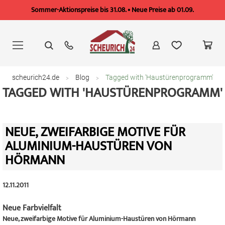
Sommer-Aktionspreise bis 31.08. • Neue Preise ab 01.09.
Zum
Inhalt
springen
scheurich24.de
Blog
Tagged with 'Haustürenprogramm'
TAGGED WITH 'HAUSTÜRENPROGRAMM'
NEUE, ZWEIFARBIGE MOTIVE FÜR
ALUMINIUM-HAUSTÜREN VON
HÖRMANN
12.11.2011
Neue Farbvielfalt
Neue, zweifarbige Motive für Aluminium-Haustüren von Hörmann