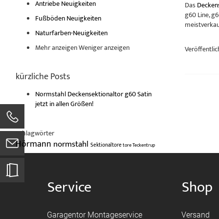
Antriebe Neuigkeiten
Das
Deckens
g60 Line, g
Fußböden Neuigkeiten
meistverkau
Naturfarben-Neuigkeiten
Mehr anzeigen
Weniger anzeigen
Veröffentlic
kürzliche Posts
Normstahl Deckensektionaltor g60 Satin
jetzt in allen Größen!
Schlagwörter
Hörmann
normstahl
Sektionaltore
tore
Teckentrup
Service
Shop
Garagentor Montageservice
Versand