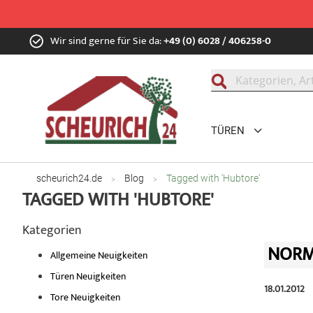
Zum
Wir sind gerne für Sie da:
+49 (0) 6028 / 406258-0
Inhalt
springen
Suche
TÜREN
scheurich24.de
Blog
Tagged with 'Hubtore'
TAGGED WITH 'HUBTORE'
Kategorien
NORMS
Allgemeine Neuigkeiten
Türen Neuigkeiten
18.01.2012
Tore Neuigkeiten