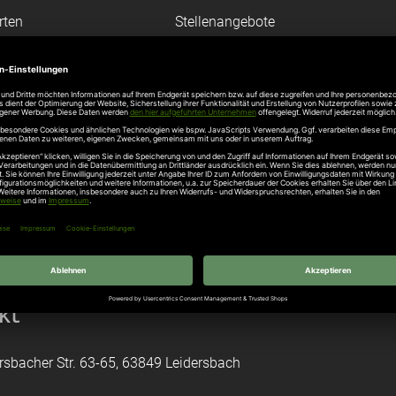
rten
Stellenangebote
gang
Hersteller
n
Hörmann Türen
age
Hörmann Sektionaltor
ß
leitungen
tztüren
e Garagentore
kt
rsbacher Str. 63-65, 63849 Leidersbach