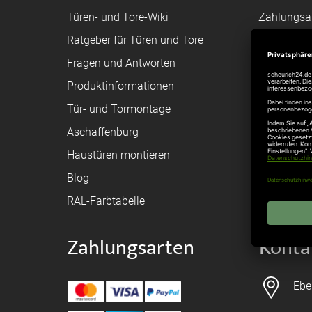
Türen- und Tore-Wiki
Zahlungsa
Ratgeber für Türen und Tore
Bestellvor
Fragen und Antworten
Registriere
Produktinformationen
Federanfr
Tür- und Tormontage
Toraufma
Aschaffenburg
Montagean
Haustüren montieren
Brandschu
Blog
Elektrisch
RAL-Farbtabelle
Zahlungsarten
Konta
Ebe