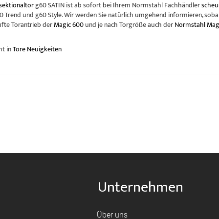
ektionaltor
g60 SATIN ist ab sofort bei Ihrem Normstahl Fachhändler
scheu
60 Trend und g60 Style. Wir werden Sie natürlich umgehend informieren, sobal
fte Torantrieb der
Magic 600
und je nach Torgröße auch der
Normstahl Mag
ht in
Tore Neuigkeiten
Unternehmen
Über uns