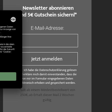
​ Newsletter abonnieren
und 5€ Gutschein sichern!*
E-Mail-Adresse:
Jetzt anmelden
Ich habe die Datenschutzerklärung gelesen
und erkläre mich damit einverstanden, dass die
von mir im Formular eingegebenen Daten
elektronisch erhoben und gespeichert werden.
*Gilt ab einem Mindestbestellwert von
250€, ab Erhalt dieser Mail 2 Wochen
gültig