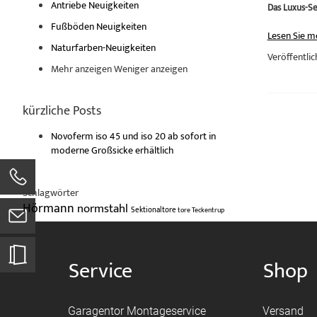
Antriebe Neuigkeiten
Das Luxus-Se
Fußböden Neuigkeiten
Lesen Sie m
Naturfarben-Neuigkeiten
Veröffentlic
Mehr anzeigen
Weniger anzeigen
kürzliche Posts
Novoferm iso 45 und iso 20 ab sofort in
moderne Großsicke erhältlich
Schlagwörter
Hörmann
normstahl
Sektionaltore
tore
Teckentrup
Service
Shop
Garagentor Montageservice
Versand