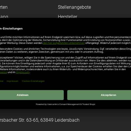
rten
Stellenangebote
gang
Hersteller
n
Hörmann Türen
age
Hörmann Sektionaltor
ß
leitungen
tztüren
e Garagentore
kt
rsbacher Str. 63-65, 63849 Leidersbach