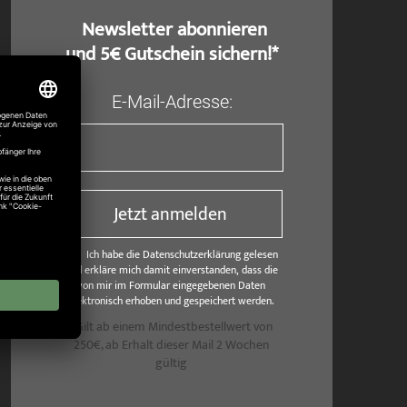
​ Newsletter abonnieren
und 5€ Gutschein sichern!*
E-Mail-Adresse:
Jetzt anmelden
Ich habe die Datenschutzerklärung gelesen
und erkläre mich damit einverstanden, dass die
von mir im Formular eingegebenen Daten
elektronisch erhoben und gespeichert werden.
*Gilt ab einem Mindestbestellwert von
250€, ab Erhalt dieser Mail 2 Wochen
gültig