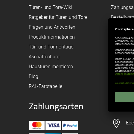
Türen- und Tore-Wiki
Zahlungsa
Ratgeber für Türen und Tore
Bestellvor
Fragen und Antworten
Registriere
Produktinformationen
Federanfr
Tür- und Tormontage
Toraufma
Aschaffenburg
Montagean
Haustüren montieren
Brandschu
Blog
Elektrisch
RAL-Farbtabelle
Zahlungsarten
Konta
Ebe