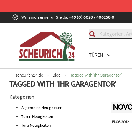
Zum
Wir sind gerne für Sie da:
+49 (0) 6028 / 406258-0
Inhalt
springen
Suche
TÜREN
scheurich24.de
Blog
Tagged with 'Ihr Garagentor'
TAGGED WITH 'IHR GARAGENTOR'
Kategorien
NOVOF
Allgemeine Neuigkeiten
Türen Neuigkeiten
15.06.2012
Tore Neuigkeiten