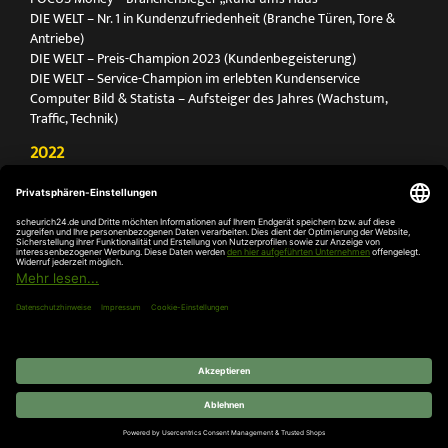
DIE WELT – Nr. 1 in Kundenzufriedenheit (Branche Türen, Tore &
Antriebe)
DIE WELT – Preis-Champion 2023 (Kundenbegeisterung)
DIE WELT – Service-Champion im erlebten Kundenservice
Computer Bild & Statista – Aufsteiger des Jahres (Wachstum,
Traffic, Technik)
2022
FOCUS Printmagazin – Deutschlands Nr. 1 für Türen, Tore &
Antriebe
Deutschland Test – Bester Onlineshop 2022
FOCUS Money – Branchensieger „Rund ums Haus“
DIE WELT – Service-Champion im erlebten Kundenservice
DIE WELT – Branchengewinner Gold-Rang (Türen, Tore & Antriebe)
AGB
Impressum
Widerruf
Datenschutz
Cookie-
Einstellungen
© 2026 SCHEURICH GmbH