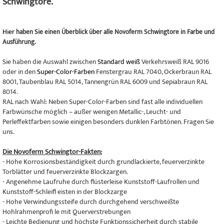
Schwingtore.
Hier
haben Sie einen Überblick über alle Novoferm Schwingtore in Farbe und
Ausführung.
Sie haben die Auswahl zwischen
Standard weiß
Verkehrsweiß RAL 9016
oder in den
Super-Color-Farben
Fenstergrau RAL 7040, Ockerbraun RAL
8001, Taubenblau RAL 5014, Tannengrün RAL 6009 und Sepiabraun RAL
8014.
RAL nach Wahl: Neben Super-Color-Farben sind fast alle individuellen
Farbwünsche möglich – außer wenigen Metallic-, Leucht- und
Perleffektfarben sowie einigen besonders dunklen Farbtönen. Fragen Sie
uns.
Die Novoferm Schwingtor-Fakten:
- Hohe Korrosionsbeständigkeit durch grundlackierte, feuerverzinkte
Torblätter und feuerverzinkte Blockzargen.
- Angenehme Laufruhe durch flüsterleise Kunststoff-Laufrollen und
Kunststoff-Schleifl eisten in der Blockzarge
- Hohe Verwindungssteife durch durchgehend verschweißte
Hohlrahmenprofi le mit Querverstrebungen
- Leichte Bedienung und höchste Funktionssicherheit durch stabile