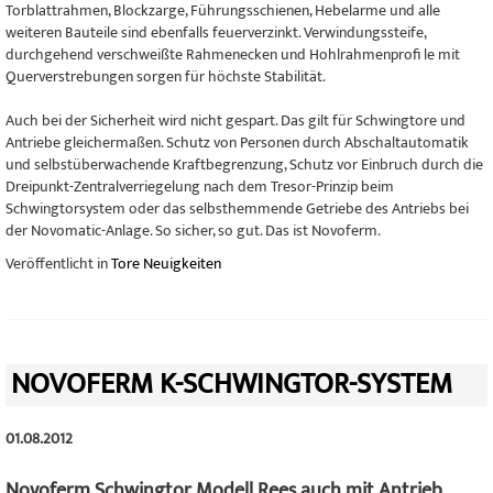
Torblattrahmen, Blockzarge, Führungsschienen, Hebelarme und alle
weiteren Bauteile sind ebenfalls feuerverzinkt. Verwindungssteife,
durchgehend verschweißte Rahmenecken und Hohlrahmenprofi le mit
Querverstrebungen sorgen für höchste Stabilität.
Auch bei der Sicherheit wird nicht gespart. Das gilt für Schwingtore und
Antriebe gleichermaßen. Schutz von Personen durch Abschaltautomatik
und selbstüberwachende Kraftbegrenzung, Schutz vor Einbruch durch die
Dreipunkt-Zentralverriegelung nach dem Tresor-Prinzip beim
Schwingtorsystem oder das selbsthemmende Getriebe des Antriebs bei
der Novomatic-Anlage. So sicher, so gut. Das ist Novoferm.
Veröffentlicht in
Tore Neuigkeiten
NOVOFERM K-SCHWINGTOR-SYSTEM
01.08.2012
Novoferm Schwingtor Modell Rees auch mit Antrieb