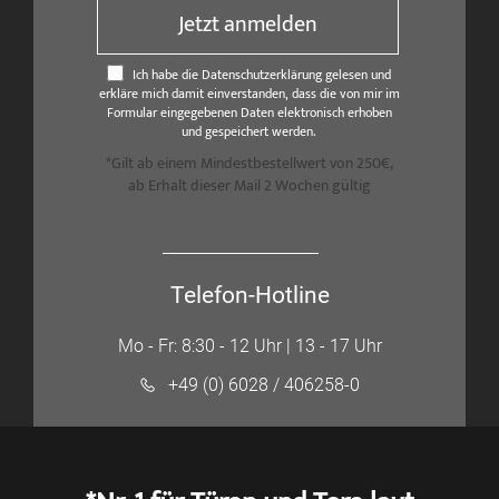
Jetzt anmelden
Ich habe die Datenschutzerklärung gelesen und
erkläre mich damit einverstanden, dass die von mir im
Formular eingegebenen Daten elektronisch erhoben
und gespeichert werden.
*Gilt ab einem Mindestbestellwert von 250€,
ab Erhalt dieser Mail 2 Wochen gültig
Telefon-Hotline
Mo - Fr: 8:30 - 12 Uhr | 13 - 17 Uhr
+49 (0) 6028 / 406258-0