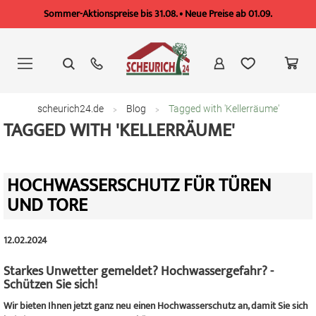
Sommer-Aktionspreise bis 31.08. • Neue Preise ab 01.09.
Zum
Inhalt
springen
scheurich24.de
Blog
Tagged with 'Kellerräume'
TAGGED WITH 'KELLERRÄUME'
HOCHWASSERSCHUTZ FÜR TÜREN
UND TORE
12.02.2024
Starkes Unwetter gemeldet? Hochwassergefahr? -
Schützen Sie sich!
Wir bieten Ihnen jetzt ganz neu einen Hochwasserschutz an, damit Sie sich