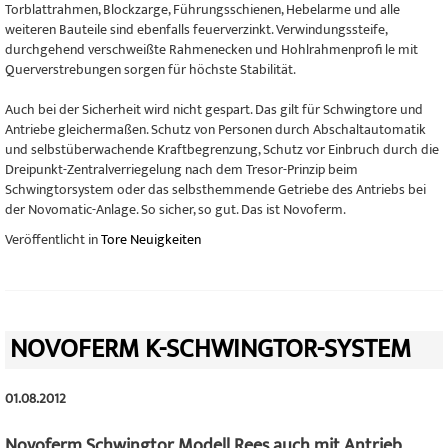
Torblattrahmen, Blockzarge, Führungsschienen, Hebelarme und alle
weiteren Bauteile sind ebenfalls feuerverzinkt. Verwindungssteife,
durchgehend verschweißte Rahmenecken und Hohlrahmenprofi le mit
Querverstrebungen sorgen für höchste Stabilität.
Auch bei der Sicherheit wird nicht gespart. Das gilt für Schwingtore und
Antriebe gleichermaßen. Schutz von Personen durch Abschaltautomatik
und selbstüberwachende Kraftbegrenzung, Schutz vor Einbruch durch die
Dreipunkt-Zentralverriegelung nach dem Tresor-Prinzip beim
Schwingtorsystem oder das selbsthemmende Getriebe des Antriebs bei
der Novomatic-Anlage. So sicher, so gut. Das ist Novoferm.
Veröffentlicht in
Tore Neuigkeiten
NOVOFERM K-SCHWINGTOR-SYSTEM
01.08.2012
Novoferm Schwingtor Modell Rees auch mit Antrieb