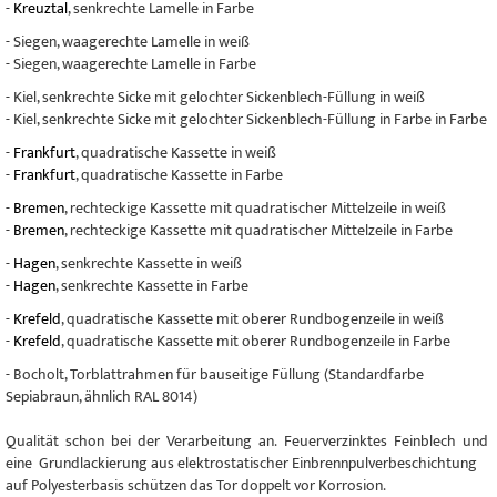
-
Kreuztal
, senkrechte Lamelle in Farbe
- Siegen, waagerechte Lamelle in weiß
- Siegen, waagerechte Lamelle in Farbe
- Kiel, senkrechte Sicke mit gelochter Sickenblech-Füllung in weiß
- Kiel, senkrechte Sicke mit gelochter Sickenblech-Füllung in Farbe in Farbe
-
Frankfurt
, quadratische Kassette in weiß
-
Frankfurt
, quadratische Kassette in Farbe
-
Bremen
, rechteckige Kassette mit quadratischer Mittelzeile in weiß
-
Bremen
, rechteckige Kassette mit quadratischer Mittelzeile in Farbe
-
Hagen
, senkrechte Kassette in weiß
-
Hagen
, senkrechte Kassette in Farbe
-
Krefeld
, quadratische Kassette mit oberer Rundbogenzeile in weiß
-
Krefeld
, quadratische Kassette mit oberer Rundbogenzeile in Farbe
- Bocholt, Torblattrahmen für bauseitige Füllung (Standardfarbe
Sepiabraun, ähnlich RAL 8014)
Qualität schon bei der Verarbeitung an. Feuerverzinktes Feinblech und
eine Grundlackierung aus elektrostatischer Einbrennpulverbeschichtung
auf Polyesterbasis schützen das Tor doppelt vor Korrosion.