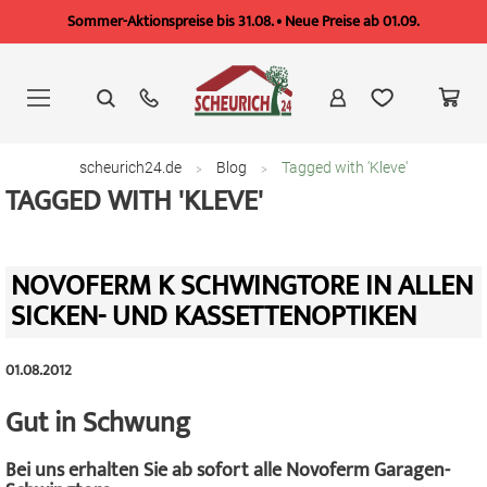
Sommer-Aktionspreise bis 31.08. • Neue Preise ab 01.09.
Zum
Inhalt
springen
scheurich24.de
Blog
Tagged with 'Kleve'
TAGGED WITH 'KLEVE'
NOVOFERM K SCHWINGTORE IN ALLEN
SICKEN- UND KASSETTENOPTIKEN
01.08.2012
Gut in Schwung
Bei uns erhalten Sie ab sofort alle Novoferm Garagen-