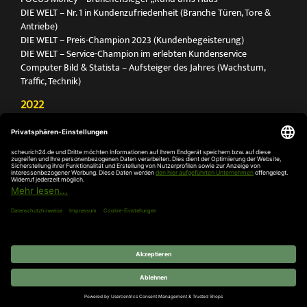
DIE WELT – Nr. 1 in Kundenzufriedenheit (Branche Türen, Tore &
Antriebe)
DIE WELT – Preis-Champion 2023 (Kundenbegeisterung)
DIE WELT – Service-Champion im erlebten Kundenservice
Computer Bild & Statista – Aufsteiger des Jahres (Wachstum,
Traffic, Technik)
2022
FOCUS Printmagazin – Deutschlands Nr. 1 für Türen, Tore &
Antriebe
Deutschland Test – Bester Onlineshop 2022
FOCUS Money – Branchensieger „Rund ums Haus“
DIE WELT – Service-Champion im erlebten Kundenservice
DIE WELT – Branchengewinner Gold-Rang (Türen, Tore & Antriebe)
AGB
Impressum
Widerruf
Datenschutz
Cookie-
Einstellungen
© 2026 SCHEURICH GmbH