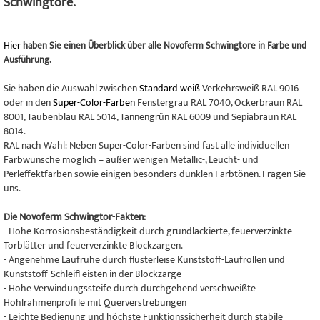
Schwingtore.
Hier
haben Sie einen Überblick über alle Novoferm Schwingtore in Farbe und
Ausführung.
Sie haben die Auswahl zwischen
Standard weiß
Verkehrsweiß RAL 9016
oder in den
Super-Color-Farben
Fenstergrau RAL 7040, Ockerbraun RAL
8001, Taubenblau RAL 5014, Tannengrün RAL 6009 und Sepiabraun RAL
8014.
RAL nach Wahl: Neben Super-Color-Farben sind fast alle individuellen
Farbwünsche möglich – außer wenigen Metallic-, Leucht- und
Perleffektfarben sowie einigen besonders dunklen Farbtönen. Fragen Sie
uns.
Die Novoferm Schwingtor-Fakten:
- Hohe Korrosionsbeständigkeit durch grundlackierte, feuerverzinkte
Torblätter und feuerverzinkte Blockzargen.
- Angenehme Laufruhe durch flüsterleise Kunststoff-Laufrollen und
Kunststoff-Schleifl eisten in der Blockzarge
- Hohe Verwindungssteife durch durchgehend verschweißte
Hohlrahmenprofi le mit Querverstrebungen
- Leichte Bedienung und höchste Funktionssicherheit durch stabile