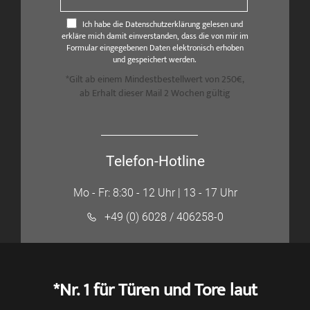
Ich habe die Datenschutzerklärung gelesen und
erkläre mich damit einverstanden, dass die von mir im
Formular eingegebenen Daten elektronisch erhoben
und gespeichert werden.
*Gilt ab einem Mindestbestellwert von 250€,
ab Erhalt dieser Mail 2 Wochen gültig
Telefon-Hotline
Mo - Fr: 8:30 - 12 Uhr | 13 - 17 Uhr
+49 (0) 6028 / 406258-0
*Nr. 1 für Türen und Tore laut