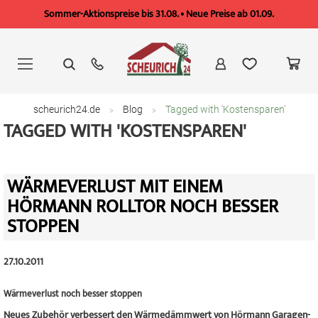
Sommer-Aktionspreise bis 31.08. • Neue Preise ab 01.09.
Zum
Inhalt
springen
scheurich24.de
Blog
Tagged with 'Kostensparen'
TAGGED WITH 'KOSTENSPAREN'
WÄRMEVERLUST MIT EINEM
HÖRMANN ROLLTOR NOCH BESSER
STOPPEN
27.10.2011
Wärmeverlust noch besser stoppen
Neues Zubehör verbessert den Wärmedämmwert von Hörmann Garagen-