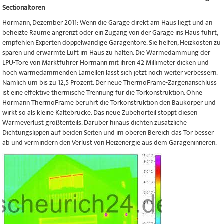
Sectionaltoren
Hörmann, Dezember 2011: Wenn die Garage direkt am Haus liegt und an
beheizte Räume angrenzt oder ein Zugang von der Garage ins Haus führt,
empfehlen Experten doppelwandige Garagentore. Sie helfen, Heizkosten zu
sparen und erwärmte Luft im Haus zu halten. Die Wärmedämmung der
LPU-Tore von Marktführer Hörmann mit ihren 42 Millimeter dicken und
hoch wärmedämmenden Lamellen lässt sich jetzt noch weiter verbessern.
Nämlich um bis zu 12,5 Prozent. Der neue ThermoFrame-Zargenanschluss
ist eine effektive thermische Trennung für die Torkonstruktion. Ohne
Hörmann ThermoFrame berührt die Torkonstruktion den Baukörper und
wirkt so als kleine Kältebrücke. Das neue Zubehörteil stoppt diesen
Wärmeverlust größtenteils. Darüber hinaus dichten zusätzliche
Dichtungslippen auf beiden Seiten und im oberen Bereich das Tor besser
ab und vermindern den Verlust von Heizenergie aus dem Garageninneren.