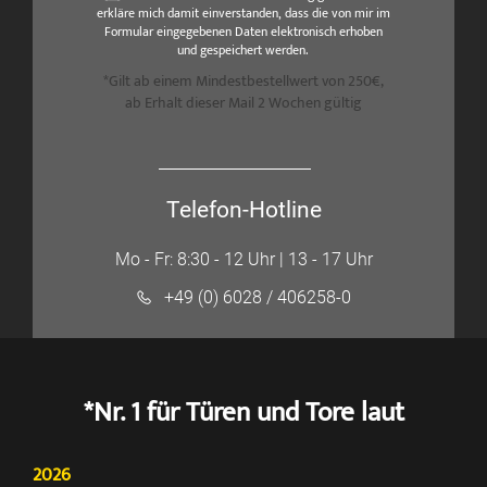
erkläre mich damit einverstanden, dass die von mir im
Formular eingegebenen Daten elektronisch erhoben
und gespeichert werden.
*Gilt ab einem Mindestbestellwert von 250€,
ab Erhalt dieser Mail 2 Wochen gültig
Telefon-Hotline
Mo - Fr: 8:30 - 12 Uhr | 13 - 17 Uhr
+49 (0) 6028 / 406258-0
*Nr. 1 für Türen und Tore laut
2026