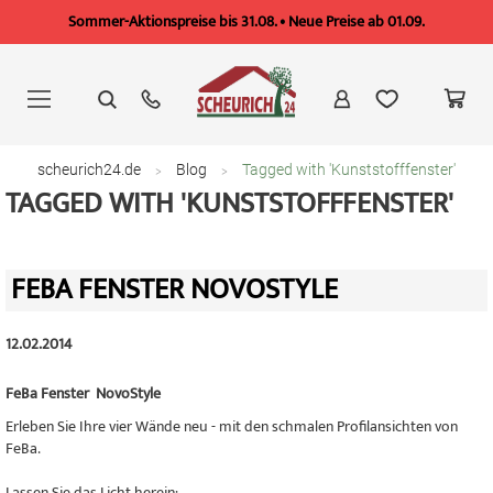
Sommer-Aktionspreise bis 31.08. • Neue Preise ab 01.09.
Zum
Inhalt
springen
scheurich24.de
Blog
Tagged with 'Kunststofffenster'
TAGGED WITH 'KUNSTSTOFFFENSTER'
FEBA FENSTER NOVOSTYLE
12.02.2014
FeBa Fenster NovoStyle
Erleben Sie Ihre vier Wände neu - mit den schmalen Profilansichten von
FeBa.
Lassen Sie das Licht herein: