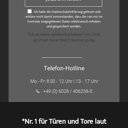
Ich habe die Datenschutzerklärung gelesen und
erkläre mich damit einverstanden, dass die von mir im
Formular eingegebenen Daten elektronisch erhoben
und gespeichert werden.
*Gilt ab einem Mindestbestellwert von 250€,
ab Erhalt dieser Mail 2 Wochen gültig
Telefon-Hotline
Mo - Fr: 8:30 - 12 Uhr | 13 - 17 Uhr
+49 (0) 6028 / 406258-0
*Nr. 1 für Türen und Tore laut