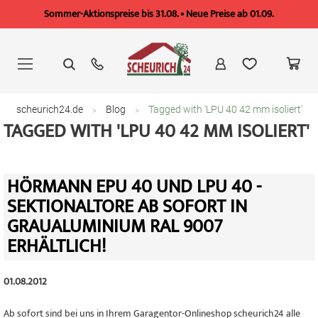
Sommer-Aktionspreise bis 31.08. • Neue Preise ab 01.09.
Zum
Inhalt
springen
scheurich24.de
Blog
Tagged with 'LPU 40 42 mm isoliert'
TAGGED WITH 'LPU 40 42 MM ISOLIERT'
HÖRMANN EPU 40 UND LPU 40 -
SEKTIONALTORE AB SOFORT IN
GRAUALUMINIUM RAL 9007
ERHÄLTLICH!
01.08.2012
Ab sofort sind bei uns in Ihrem Garagentor-Onlineshop scheurich24 alle