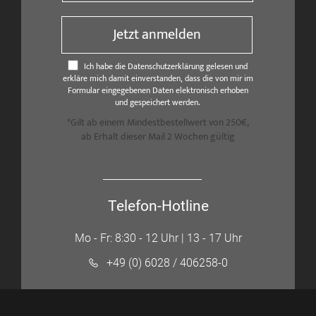
Jetzt anmelden
Ich habe die Datenschutzerklärung gelesen und
erkläre mich damit einverstanden, dass die von mir im
Formular eingegebenen Daten elektronisch erhoben
und gespeichert werden.
*Gilt ab einem Mindestbestellwert von 250€,
ab Erhalt dieser Mail 2 Wochen gültig
Telefon-Hotline
Mo - Fr: 8:30 - 12 Uhr | 13 - 17 Uhr
+49 (0) 6028 / 406258-0