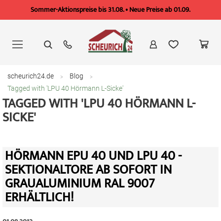
Sommer-Aktionspreise bis 31.08. • Neue Preise ab 01.09.
Zum
Inhalt
springen
scheurich24.de
Blog
Tagged with 'LPU 40 Hörmann L-Sicke'
TAGGED WITH 'LPU 40 HÖRMANN L-
SICKE'
HÖRMANN EPU 40 UND LPU 40 -
SEKTIONALTORE AB SOFORT IN
GRAUALUMINIUM RAL 9007
ERHÄLTLICH!