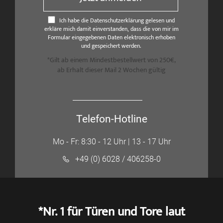
Ich habe die Datenschutzerklärung gelesen und
erkläre mich damit einverstanden, dass die von mir im
Formular eingegebenen Daten elektronisch erhoben
und gespeichert werden.
*Gilt ab einem Mindestbestellwert von 250€,
ab Erhalt dieser Mail 2 Wochen gültig
Telefon-Hotline
Mo - Fr: 8:30 - 12 Uhr | 13 - 17 Uhr
+49 (0) 6028 / 406258-0
*Nr. 1 für Türen und Tore laut