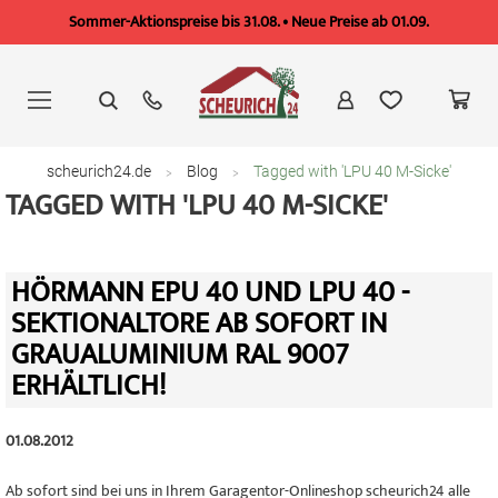
Sommer-Aktionspreise bis 31.08. • Neue Preise ab 01.09.
Zum
Inhalt
springen
scheurich24.de
Blog
Tagged with 'LPU 40 M-Sicke'
TAGGED WITH 'LPU 40 M-SICKE'
HÖRMANN EPU 40 UND LPU 40 -
SEKTIONALTORE AB SOFORT IN
GRAUALUMINIUM RAL 9007
ERHÄLTLICH!
01.08.2012
Ab sofort sind bei uns in Ihrem Garagentor-Onlineshop scheurich24 alle