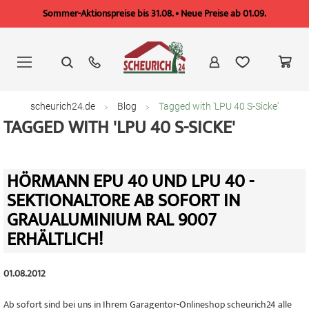
Sommer-Aktionspreise bis 31.08. • Neue Preise ab 01.09.
Zum
Inhalt
springen
scheurich24.de
Blog
Tagged with 'LPU 40 S-Sicke'
TAGGED WITH 'LPU 40 S-SICKE'
HÖRMANN EPU 40 UND LPU 40 -
SEKTIONALTORE AB SOFORT IN
GRAUALUMINIUM RAL 9007
ERHÄLTLICH!
01.08.2012
Ab sofort sind bei uns in Ihrem Garagentor-Onlineshop scheurich24 alle