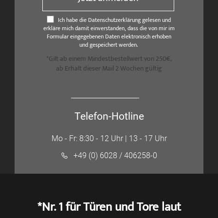
Ich habe die Datenschutzerklärung gelesen und
erkläre mich damit einverstanden, dass die von mir im
Formular eingegebenen Daten elektronisch erhoben
und gespeichert werden.
*Gilt ab einem Mindestbestellwert von 250€,
ab Erhalt dieser Mail 2 Wochen gültig
Telefon-Hotline
Mo - Fr: 8:30 - 12 Uhr | 13 - 17 Uhr
+49 (0) 6028 / 406258-0
*Nr. 1 für Türen und Tore laut