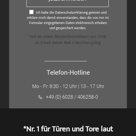
Ich habe die Datenschutzerklärung gelesen und
erkläre mich damit einverstanden, dass die von mir im
Formular eingegebenen Daten elektronisch erhoben
und gespeichert werden.
*Gilt ab einem Mindestbestellwert von 250€,
ab Erhalt dieser Mail 2 Wochen gültig
Telefon-Hotline
Mo - Fr: 8:30 - 12 Uhr | 13 - 17 Uhr
+49 (0) 6028 / 406258-0
*Nr. 1 für Türen und Tore laut