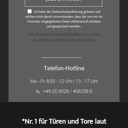
Ich habe die Datenschutzerklärung gelesen und
erkläre mich damit einverstanden, dass die von mir im
Formular eingegebenen Daten elektronisch erhoben
und gespeichert werden.
*Gilt ab einem Mindestbestellwert von 250€,
ab Erhalt dieser Mail 2 Wochen gültig
Telefon-Hotline
Mo - Fr: 8:30 - 12 Uhr | 13 - 17 Uhr
+49 (0) 6028 / 406258-0
*Nr. 1 für Türen und Tore laut