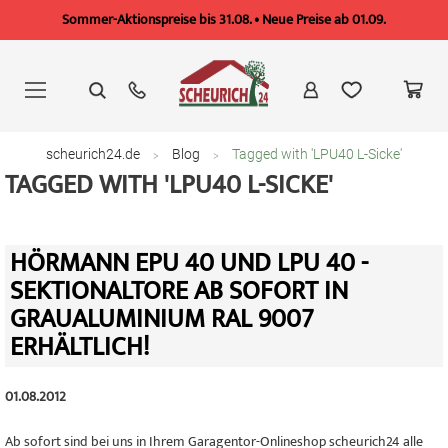
Sommer-Aktionspreise bis 31.08. • Neue Preise ab 01.09.
Zum
Inhalt
springen
scheurich24.de
Blog
Tagged with 'LPU40 L-Sicke'
TAGGED WITH 'LPU40 L-SICKE'
HÖRMANN EPU 40 UND LPU 40 -
SEKTIONALTORE AB SOFORT IN
GRAUALUMINIUM RAL 9007
ERHÄLTLICH!
01.08.2012
Ab sofort sind bei uns in Ihrem Garagentor-Onlineshop scheurich24 alle