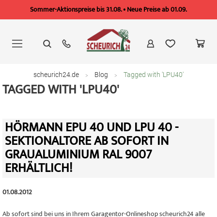
Sommer-Aktionspreise bis 31.08. • Neue Preise ab 01.09.
Zum
Inhalt
springen
scheurich24.de
Blog
Tagged with 'LPU40'
TAGGED WITH 'LPU40'
HÖRMANN EPU 40 UND LPU 40 -
SEKTIONALTORE AB SOFORT IN
GRAUALUMINIUM RAL 9007
ERHÄLTLICH!
01.08.2012
Ab sofort sind bei uns in Ihrem Garagentor-Onlineshop scheurich24 alle