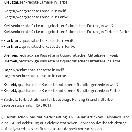
-
Kreuztal
, senkrechte Lamelle in Farbe
- Siegen, waagerechte Lamelle in weiß
- Siegen, waagerechte Lamelle in Farbe
- Kiel, senkrechte Sicke mit gelochter Sickenblech-Füllung in weiß
- Kiel, senkrechte Sicke mit gelochter Sickenblech-Füllung in Farbe in Farbe
-
Frankfurt
, quadratische Kassette in weiß
-
Frankfurt
, quadratische Kassette in Farbe
-
Bremen
, rechteckige Kassette mit quadratischer Mittelzeile in weiß
-
Bremen
, rechteckige Kassette mit quadratischer Mittelzeile in Farbe
-
Hagen
, senkrechte Kassette in weiß
-
Hagen
, senkrechte Kassette in Farbe
-
Krefeld
, quadratische Kassette mit oberer Rundbogenzeile in weiß
-
Krefeld
, quadratische Kassette mit oberer Rundbogenzeile in Farbe
- Bocholt, Torblattrahmen für bauseitige Füllung (Standardfarbe
Sepiabraun, ähnlich RAL 8014)
Qualität schon bei der Verarbeitung an. Feuerverzinktes Feinblech und
eine Grundlackierung aus elektrostatischer Einbrennpulverbeschichtung
auf Polyesterbasis schützen das Tor doppelt vor Korrosion.