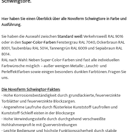
Schwingtore.
Hier
haben Sie einen Überblick über alle Novoferm Schwingtore in Farbe und
Ausführung.
Sie haben die Auswahl zwischen
Standard weiß
Verkehrsweiß RAL 9016
oder in den
Super-Color-Farben
Fenstergrau RAL 7040, Ockerbraun RAL
8001, Taubenblau RAL 5014, Tannengrün RAL 6009 und Sepiabraun RAL
8014.
RAL nach Wahl: Neben Super-Color-Farben sind fast alle individuellen
Farbwünsche möglich – außer wenigen Metallic-, Leucht- und
Perleffektfarben sowie einigen besonders dunklen Farbtönen. Fragen Sie
uns.
Die Novoferm Schwingtor-Fakten:
- Hohe Korrosionsbeständigkeit durch grundlackierte, feuerverzinkte
Torblätter und feuerverzinkte Blockzargen.
- Angenehme Laufruhe durch flüsterleise Kunststoff-Laufrollen und
Kunststoff-Schleifl eisten in der Blockzarge
- Hohe Verwindungssteife durch durchgehend verschweißte
Hohlrahmenprofi le mit Querverstrebungen
- Leichte Bedienung und höchste Funktionssicherheit durch stabile