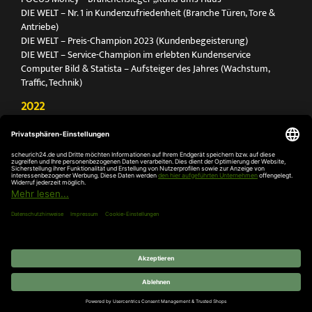
DIE WELT – Nr. 1 in Kundenzufriedenheit (Branche Türen, Tore &
Antriebe)
DIE WELT – Preis-Champion 2023 (Kundenbegeisterung)
DIE WELT – Service-Champion im erlebten Kundenservice
Computer Bild & Statista – Aufsteiger des Jahres (Wachstum,
Traffic, Technik)
2022
FOCUS Printmagazin – Deutschlands Nr. 1 für Türen, Tore &
Antriebe
Deutschland Test – Bester Onlineshop 2022
FOCUS Money – Branchensieger „Rund ums Haus“
DIE WELT – Service-Champion im erlebten Kundenservice
DIE WELT – Branchengewinner Gold-Rang (Türen, Tore & Antriebe)
AGB
Impressum
Widerruf
Datenschutz
Cookie-
Einstellungen
© 2026 SCHEURICH GmbH