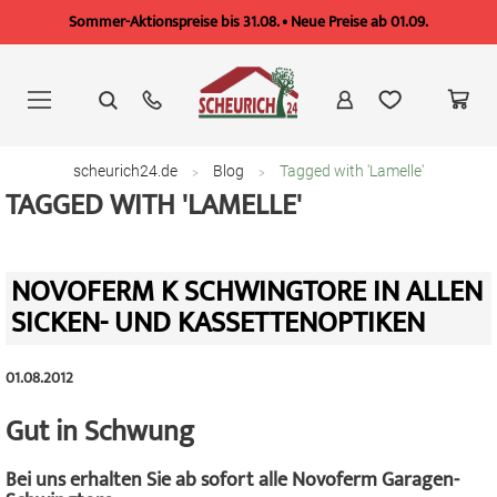
Sommer-Aktionspreise bis 31.08. • Neue Preise ab 01.09.
Zum
Inhalt
springen
scheurich24.de
Blog
Tagged with 'Lamelle'
TAGGED WITH 'LAMELLE'
NOVOFERM K SCHWINGTORE IN ALLEN
SICKEN- UND KASSETTENOPTIKEN
01.08.2012
Gut in Schwung
Bei uns erhalten Sie ab sofort alle Novoferm Garagen-