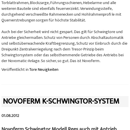
Torblattrahmen, Blockzarge, Führungsschienen, Hebelarme und alle
weiteren Bauteile sind ebenfalls feuerverzinkt. Verwindungssteife,
durchgehend verschweißte Rahmenecken und Hohlrahmenprofi le mit
Querverstrebungen sorgen für höchste Stabilität.
Auch bei der Sicherheit wird nicht gespart. Das gilt für Schwingtore und
Antriebe gleichermaßen. Schutz von Personen durch Abschaltautomatik
und selbstüberwachende Kraftbegrenzung, Schutz vor Einbruch durch die
Dreipunkt-Zentralverriegelung nach dem Tresor-Prinzip beim
Schwingtorsystem oder das selbsthemmende Getriebe des Antriebs bei
der Novomatic-Anlage. So sicher, so gut. Das ist Novoferm.
Veröffentlicht in
Tore Neuigkeiten
NOVOFERM K-SCHWINGTOR-SYSTEM
01.08.2012
Novoferm Schwingtor Modell Rees auch mit Antrieb