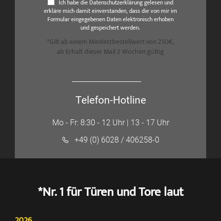
Ich habe die Datenschutzerklärung gelesen und
erkläre mich damit einverstanden, dass die von mir im
Formular eingegebenen Daten elektronisch erhoben
und gespeichert werden.
*Gilt ab einem Mindestbestellwert von 250€,
ab Erhalt dieser Mail 2 Wochen gültig
Telefon-Hotline
Mo - Fr: 8:30 - 12 Uhr | 13 - 17 Uhr
+49 (0) 6028 / 406258-0
*Nr. 1 für Türen und Tore laut
2026