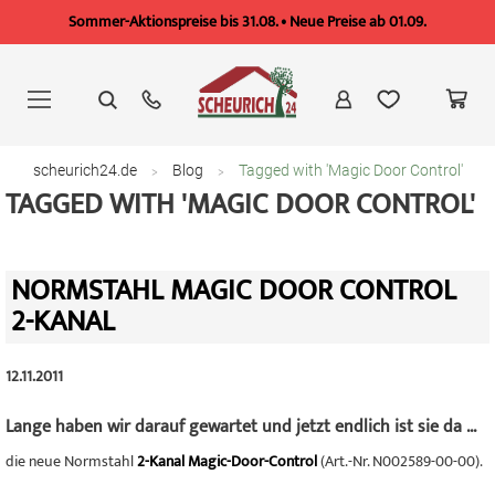
Sommer-Aktionspreise bis 31.08. • Neue Preise ab 01.09.
Zum
Inhalt
springen
scheurich24.de
Blog
Tagged with 'Magic Door Control'
TAGGED WITH 'MAGIC DOOR CONTROL'
NORMSTAHL MAGIC DOOR CONTROL
2-KANAL
12.11.2011
Lange haben wir darauf gewartet und jetzt endlich ist sie da ...
die neue Normstahl
2-Kanal Magic-Door-Control
(Art.-Nr. N002589-00-00).