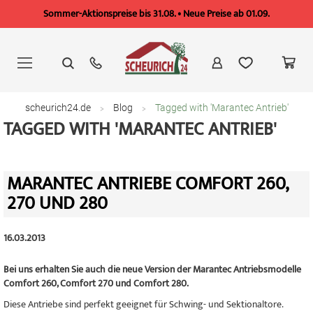
Sommer-Aktionspreise bis 31.08. • Neue Preise ab 01.09.
Zum
Inhalt
springen
scheurich24.de
Blog
Tagged with 'Marantec Antrieb'
TAGGED WITH 'MARANTEC ANTRIEB'
MARANTEC ANTRIEBE COMFORT 260,
270 UND 280
16.03.2013
Bei uns erhalten Sie auch die neue Version der Marantec Antriebsmodelle
Comfort 260, Comfort 270 und Comfort 280.
Diese Antriebe sind perfekt geeignet für Schwing- und Sektionaltore.