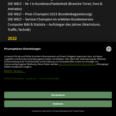
DIE WELT – Nr. 1 in Kundenzufriedenheit (Branche Türen, Tore &
Antriebe)
DIE WELT – Preis-Champion 2023 (Kundenbegeisterung)
DIE WELT – Service-Champion im erlebten Kundenservice
Computer Bild & Statista – Aufsteiger des Jahres (Wachstum,
Traffic, Technik)
2022
FOCUS Printmagazin – Deutschlands Nr. 1 für Türen, Tore &
Antriebe
Deutschland Test – Bester Onlineshop 2022
FOCUS Money – Branchensieger „Rund ums Haus“
DIE WELT – Service-Champion im erlebten Kundenservice
DIE WELT – Branchengewinner Gold-Rang (Türen, Tore & Antriebe)
AGB
Impressum
Widerruf
Datenschutz
Cookie-
Einstellungen
© 2026 SCHEURICH GmbH