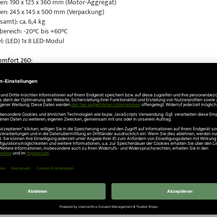
n: 190 x 125 x 360 mm (Motor-Aggregat)
n: 245 x 145 x 500 mm (Verpackung)
amt): ca. 6,4 kg
ereich: -20°C bis +60°C
l: (LED) 1x 8 LED-Modul
omfort 260
:
gat Comfort 260 mit Multi-Bit Fernsteuerung 868 MHz (integrierter Funke
uckkraft: 550 N
omfort 270
:
gat Comfort 270 mit Multi-Bit Fernsteuerung 868 MHz (integrierter Funke
uckkraft: 750 N
omfort 280:
gat Comfort 280 mit Multi-Bit Fernsteuerung 868 MHz (integrierter Funke
uckkraft: 1000 N
ht in
Antriebe Neuigkeiten