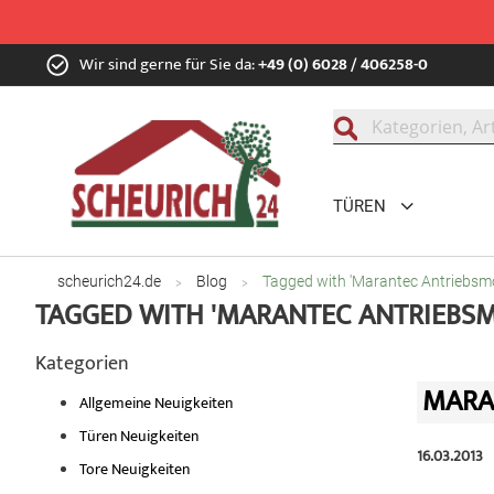
Zum
Wir sind gerne für Sie da:
+49 (0) 6028 / 406258-0
Inhalt
springen
Suche
TÜREN
scheurich24.de
Blog
Tagged with 'Marantec Antriebsmo
TAGGED WITH 'MARANTEC ANTRIEBSM
Kategorien
MARA
Allgemeine Neuigkeiten
Türen Neuigkeiten
16.03.2013
Tore Neuigkeiten