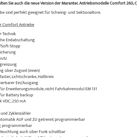
alten Sie auch die neue Version der Marantec Antriebsmodelle Comfort 260,
ebe sind perfekt geeignet für Schwing- und Sektionaltore.
r Comfort Antriebe
r-Technik
sche Endabschaltung
 /Soft-Stopp
sicherung
hutz
egrenzung
ng über Zugseil (innen)
Taster, Lichtschranke, Haltkreis
ierbarer Ein/Ausgang
 für Erweiterungsmodule, nicht Fahrbahnmodul EM 131
 für Battery backup
24 VDC, 250 mA
 und Zyklenzähler
automatik AUF und ZU getrennt programmierbar
ng programmierbar
eleuchtung auch über Funk schaltbar