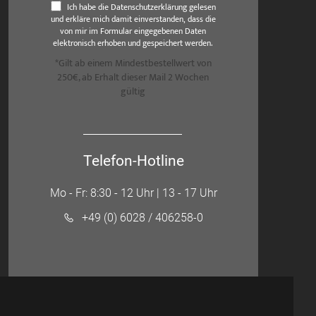
Ich habe die Datenschutzerklärung gelesen
und erkläre mich damit einverstanden, dass die
von mir im Formular eingegebenen Daten
elektronisch erhoben und gespeichert werden.
*Gilt ab einem Mindestbestellwert von
250€, ab Erhalt dieser Mail 2 Wochen
gültig
Telefon-Hotline
Mo - Fr: 8:30 - 12 Uhr | 13 - 17 Uhr
+49 (0) 6028 / 406258-0