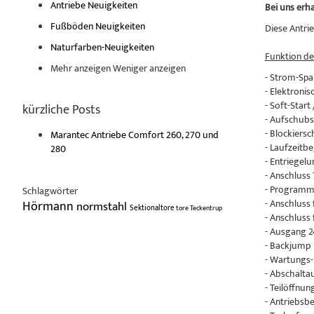
Antriebe Neuigkeiten
Bei uns erh
Fußböden Neuigkeiten
Diese Antri
Naturfarben-Neuigkeiten
Funktion de
Mehr anzeigen
Weniger anzeigen
- Strom-Spa
- Elektroni
- Soft-Start
kürzliche Posts
- Aufschub
- Blockiersc
Marantec Antriebe Comfort 260, 270 und
- Laufzeitb
280
- Entriegelu
- Anschluss 
- Programm
Schlagwörter
- Anschluss
Hörmann
normstahl
Sektionaltore
tore
Teckentrup
- Anschluss
- Ausgang 
- Backjump
- Wartungs-
- Abschalt
- Teilöffnu
- Antriebsb