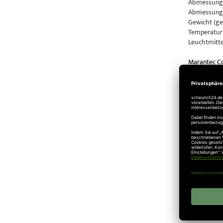
Abmessunge
Abmessunge
Gewicht (ges
Temperaturb
Leuchtmitte
Marantec C
Motor-Aggre
Zug- und Dr
Marantec C
Motor-Aggre
Zug- und Dr
Marantec C
Motor-Aggre
Zug- und Dr
Veröffentlic