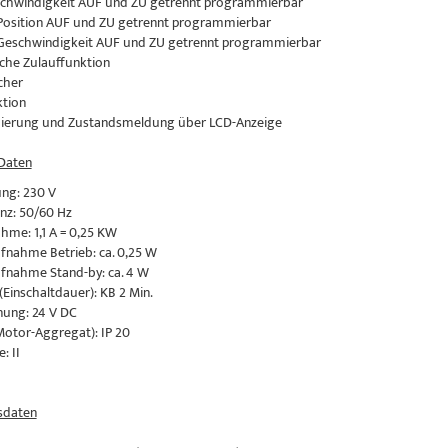
schwindigkeit AUF und ZU getrennt programmierbar
-Position AUF und ZU getrennt programmierbar
-Geschwindigkeit AUF und ZU getrennt programmierbar
che Zulauffunktion
cher
ktion
ierung und Zustandsmeldung über LCD-Anzeige
 Daten
ng: 230 V
nz: 50/60 Hz
me: 1,1 A = 0,25 KW
fnahme Betrieb: ca. 0,25 W
fnahme Stand-by: ca. 4 W
(Einschaltdauer): KB 2 Min.
ung: 24 V DC
Motor-Aggregat): IP 20
: II
daten