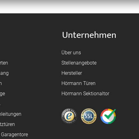
Unternehmen
Über uns
rten
Stellenangebote
gang
Hersteller
n
Hörmann Türen
age
Hörmann Sektionaltor
ß
leitungen
tztüren
e Garagentore