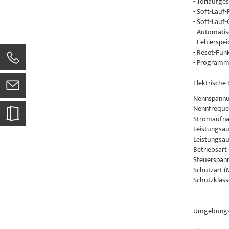
- Torlaufge
- Soft-Lauf
- Soft-Lauf
- Automatis
- Fehlerspei
- Reset-Fun
- Programm
Elektrische
Nennspannu
Nennfreque
Stromaufnah
Leistungsau
Leistungsau
Betriebsart 
Steuerspann
Schutzart (
Schutzklasse
Umgebungs