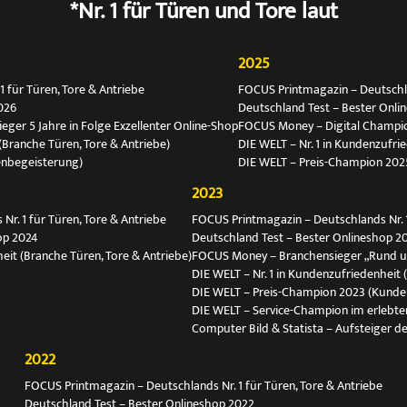
*Nr. 1 für Türen und Tore laut
2025
 für Türen, Tore & Antriebe
FOCUS Printmagazin – Deutschlan
026
Deutschland Test – Bester Onli
ger 5 Jahre in Folge Exzellenter Online-Shop
FOCUS Money – Digital Champio
(Branche Türen, Tore & Antriebe)
DIE WELT – Nr. 1 in Kundenzufri
enbegeisterung)
DIE WELT – Preis-Champion 202
2023
r. 1 für Türen, Tore & Antriebe
FOCUS Printmagazin – Deutschlands Nr. 1
op 2024
Deutschland Test – Bester Onlineshop 2
eit (Branche Türen, Tore & Antriebe)
FOCUS Money – Branchensieger „Rund 
DIE WELT – Nr. 1 in Kundenzufriedenheit 
DIE WELT – Preis-Champion 2023 (Kunde
DIE WELT – Service-Champion im erlebte
Computer Bild & Statista – Aufsteiger de
2022
FOCUS Printmagazin – Deutschlands Nr. 1 für Türen, Tore & Antriebe
Deutschland Test – Bester Onlineshop 2022