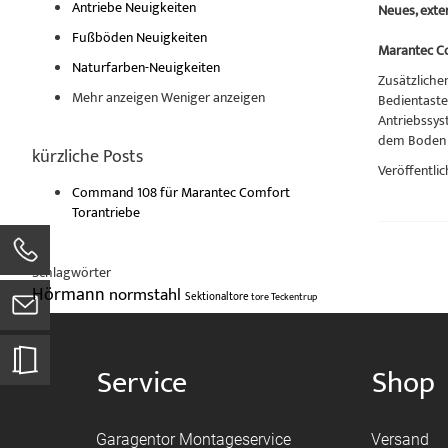
Antriebe Neuigkeiten
Neues, ext
Fußböden Neuigkeiten
Marantec C
Naturfarben-Neuigkeiten
Zusätzliche
Mehr anzeigen
Weniger anzeigen
Bedientaste
Antriebssys
dem Boden 
kürzliche Posts
Veröffentlic
Command 108 für Marantec Comfort
Torantriebe
Schlagwörter
Hörmann
normstahl
Sektionaltore
tore
Teckentrup
Service
Shop
Garagentor Montageservice
Versand