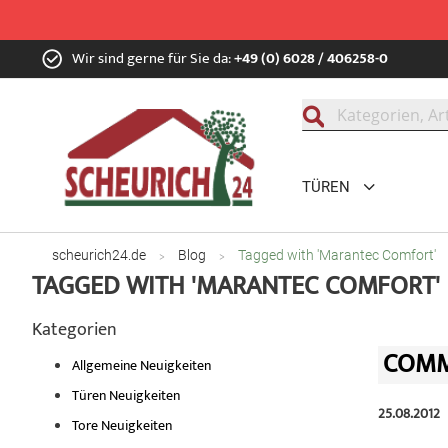
Zum
Wir sind gerne für Sie da:
+49 (0) 6028 / 406258-0
Inhalt
springen
Suche
TÜREN
scheurich24.de
Blog
Tagged with 'Marantec Comfort'
TAGGED WITH 'MARANTEC COMFORT'
Kategorien
COMM
Allgemeine Neuigkeiten
Türen Neuigkeiten
25.08.2012
Tore Neuigkeiten