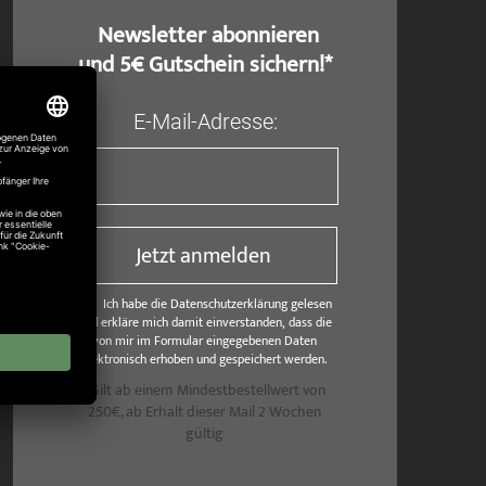
​ Newsletter abonnieren
und 5€ Gutschein sichern!*
E-Mail-Adresse:
Jetzt anmelden
Ich habe die Datenschutzerklärung gelesen
und erkläre mich damit einverstanden, dass die
von mir im Formular eingegebenen Daten
elektronisch erhoben und gespeichert werden.
*Gilt ab einem Mindestbestellwert von
250€, ab Erhalt dieser Mail 2 Wochen
gültig