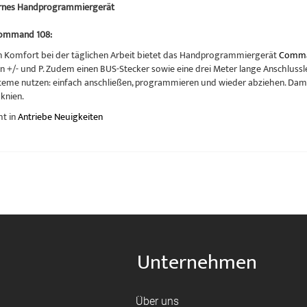
ernes Handprogrammiergerät
ommand 108:
n Komfort bei der täglichen Arbeit bietet das Handprogrammiergerät
Comma
n +/- und P. Zudem einen BUS-Stecker sowie eine drei Meter lange Anschlussl
teme nutzen: einfach anschließen, programmieren und wieder abziehen. Dam
knien.
ht in
Antriebe Neuigkeiten
Unternehmen
Über uns