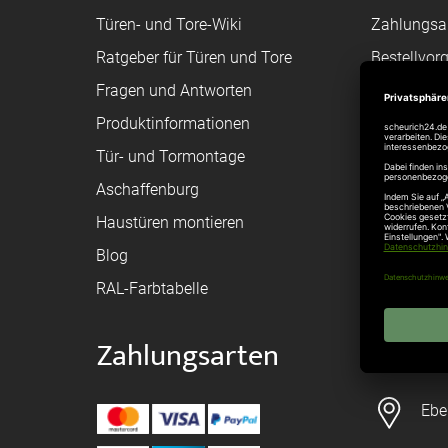
Türen- und Tore-Wiki
Zahlungsa
Ratgeber für Türen und Tore
Bestellvor
Fragen und Antworten
Registriere
Produktinformationen
Federanfr
Tür- und Tormontage
Toraufma
Aschaffenburg
Montagean
Haustüren montieren
Brandschu
Blog
Elektrisch
RAL-Farbtabelle
Zahlungsarten
Konta
Ebe