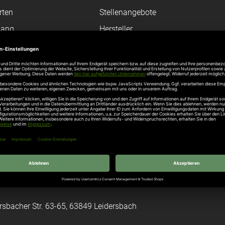
rten
Stellenangebote
gang
Hersteller
n
Hörmann Türen
age
Hörmann Sektionaltor
ß
leitungen
tztüren
e Garagentore
kt
rsbacher Str. 63-65, 63849 Leidersbach