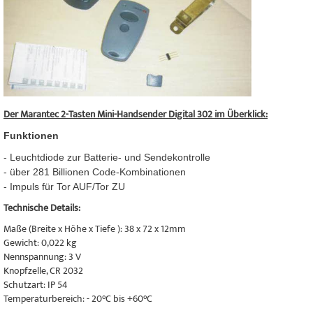
Der Marantec 2-Tasten Mini-Handsender Digital 302 im Überklick:
Funktionen
- Leuchtdiode zur Batterie- und Sendekontrolle
- über 281 Billionen Code-Kombinationen
- Impuls für Tor AUF/Tor ZU
Technische Details:
Maße (Breite x Höhe x Tiefe ): 38 x 72 x 12mm
Gewicht: 0,022 kg
Nennspannung: 3 V
Knopfzelle, CR 2032
Schutzart: IP 54
Temperaturbereich: - 20°C bis +60°C