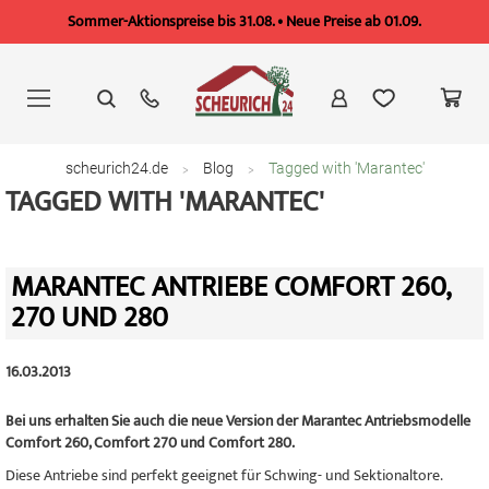
Sommer-Aktionspreise bis 31.08. • Neue Preise ab 01.09.
Zum
Inhalt
springen
scheurich24.de
Blog
Tagged with 'Marantec'
TAGGED WITH 'MARANTEC'
MARANTEC ANTRIEBE COMFORT 260,
270 UND 280
16.03.2013
Bei uns erhalten Sie auch die neue Version der Marantec Antriebsmodelle
Comfort 260, Comfort 270 und Comfort 280.
Diese Antriebe sind perfekt geeignet für Schwing- und Sektionaltore.