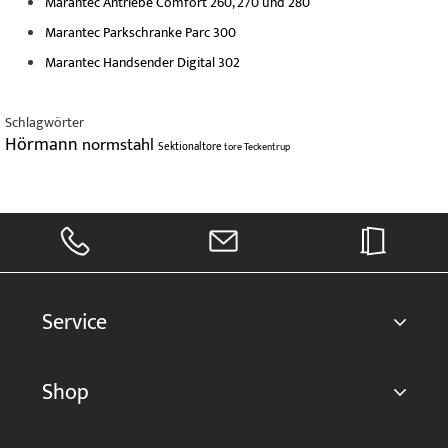
Marantec Antriebe Comfort 260, 270 und 280
Marantec Parkschranke Parc 300
Marantec Handsender Digital 302
Schlagwörter
Hörmann
normstahl
Sektionaltore
tore
Teckentrup
Service
Shop