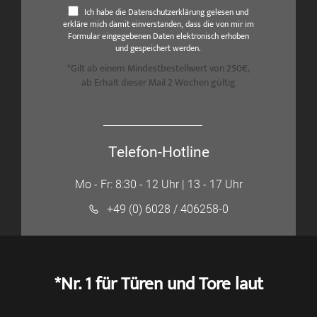
Ich habe die Datenschutzerklärung gelesen und
erkläre mich damit einverstanden, dass die von mir im
Formular eingegebenen Daten elektronisch erhoben
und gespeichert werden.
*Gilt ab einem Mindestbestellwert von 250€,
ab Erhalt dieser Mail 2 Wochen gültig
Telefon-Hotline
Mo - Fr: 8:30 - 12 Uhr | 13 - 17 Uhr
+49 (0) 6028 / 406258-0
*Nr. 1 für Türen und Tore laut