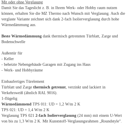
Mit oder ohne Verglasung
Damit Sie das Tageslicht z. B. in Ihrem Werk- oder Hobby raum nutzen
können, erhalten Sie die MZ Thermo nach Wunsch mit Verglasung. Auch die
verglaste Variante zeichnet sich dank 2-fach Isolierverglasung durch hohe
Wärmedämmung aus.
Beste Wärmedämmung
dank thermisch getrennten Türblatt, Zarge und
Bodenschwelle
Außentür für
- Keller
- beheizte Nebengebäude Garagen mit Zugang ins Haus
- Werk- und Hobbyräume
Einbaufertiges Türelement
Türblatt und Zarge
thermisch getrennt
, verzinkt und lackiert in
Verkehrsweiß (ähnlich RAL 9016).
1-flügelig
Wärmedämmend
TPS 011: UD = 1,2 W/m 2 K
TPS 021: UD = 1,4 W/m 2 K
Verglasung TPS 021
2-fach Isolierverglasung
(24 mm) mit einem U-Wert
von bis zu 1,3 W/m 2 K. Mit Kunststoff-Verglasungsrahmen „Roundstyle“.