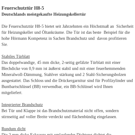
Feuerschutztür H8-5
Deutschlands meistgekaufte Heizungskellertür
Die Feuerschutztür H8-5 bietet seit Jahrzehnten ein Höchstmaß an Sicherheit
für Heizungskeller und Öltankräume. Die Tür ist das beste Beispiel für die
hohe Hörmann Kompetenz in Sachen Brandschutz und davon profitieren
Sie.
Stabiles Türblatt
Das doppelwandige, 45 mm dicke, 2-seitig gefälzte Türblatt mit einer
Blechdicke von 0,9 mm ist äußerst stabil und mit einer feuerhemmenden
Mineralwoll-Dämmung, Stahlver stärkung und 2 Stahl-Sicherungsbolzen
ausgestattet. Das Schloss und die Drückergarnitur sind für Profilzylinder und
Buntbartschlüssel (BB) verwendbar, ein BB-Schlüssel wird Ihnen
mitgeliefert.
Integrierter Brandschutz
Bei Tür und Klappe ist das Brandschutzmaterial nicht offen, sondern
stirnseitig auf voller Breite verdeckt und flächenbündig eingelassen.
Rundum dicht
Die 2 mm dicke Eckzarge mit umlaufender Dichtung dichtet die