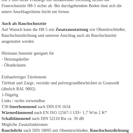
Feuerschutztür H8-5 sicher ab. Bei durchgehendem Boden lässt sich die
untere Anschlagschiene leicht ent fernen.
Auch als Rauchschutztür
Auf Wunsch kann die H8-5 mit
Zusatzausstattung
wie Obentürschließer,
Rauchschutzdichtung und unterem Anschlag auch als Rauchschutztür
ausgestattet werden.
Hörmann Innentür geeignet für
- Heizungskeller
- Öltankräume
Einbaufertiges Türelement
Türblatt und Zarge, verzinkt und pulvergrundbeschichtet in Grauweiß
(ähnlich RAL 9002).
1-flügelig
Links / rechts verwendbar
T30
feuerhemmend
nach DIN EN 1634
Wärmedämmend
nach EN ISO 12567-1 UD= 1,7 W/m 2 K*
Schalldämmend
nach DIN 52210 Rw ca. 39 dB
Mögliche Zusatzfunktionen:
Rauchdicht
nach DIN 18095 mit Obentürschließer,
Rauchschutzdichtung