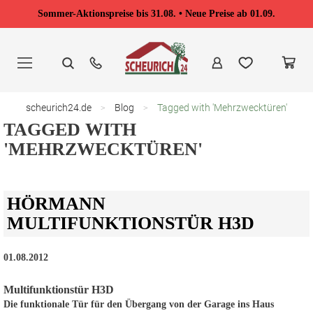
Sommer-Aktionspreise bis 31.08. • Neue Preise ab 01.09.
Zum
Inhalt
springen
scheurich24.de
Blog
Tagged with 'Mehrzwecktüren'
TAGGED WITH
'MEHRZWECKTÜREN'
HÖRMANN
MULTIFUNKTIONSTÜR H3D
01.08.2012
Multifunktionstür H3D
Die funktionale Tür für den Übergang von der Garage ins Haus