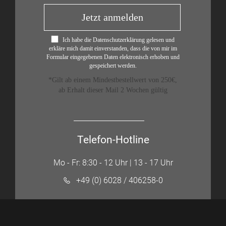
Jetzt anmelden
Ich habe die Datenschutzerklärung gelesen und
erkläre mich damit einverstanden, dass die von mir im
Formular eingegebenen Daten elektronisch erhoben und
gespeichert werden.
*Gilt ab einem Mindestbestellwert von 250€,
ab Erhalt dieser Mail 2 Wochen gültig
Telefon-Hotline
Mo - Fr: 8:30 - 12 Uhr | 13 - 17 Uhr
+49 (0) 6028 / 406258-0