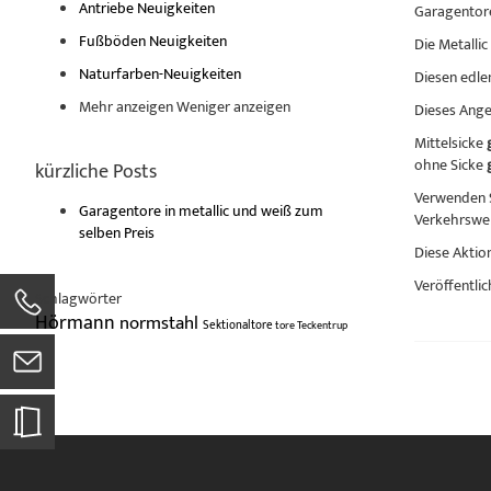
Antriebe Neuigkeiten
Garagentore
Fußböden Neuigkeiten
Die Metallic
Naturfarben-Neuigkeiten
Diesen edle
Mehr anzeigen
Weniger anzeigen
Dieses Ange
Mittelsicke
ohne Sicke
kürzliche Posts
Verwenden S
Garagentore in metallic und weiß zum
Verkehrswei
selben Preis
Diese Aktion
Veröffentlic
Schlagwörter
Hörmann
normstahl
Sektionaltore
tore
Teckentrup