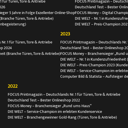
 für Türen, Tore & Antriebe
FOCUS Printmagazin – Deutschlan
026
Deutschland Test – Bester Onli
ger 5 Jahre in Folge Exzellenter Online-Shop
FOCUS Money – Digital Champio
(Branche Türen, Tore & Antriebe)
DIE WELT – Nr. 1 in Kundenzufri
enbegeisterung)
DIE WELT – Preis-Champion 202
2023
r. 1 für Türen, Tore & Antriebe
FOCUS Printmagazin – Deutschlands Nr. 1
op 2024
Deutschland Test – Bester Onlineshop 2
eit (Branche Türen, Tore & Antriebe)
FOCUS Money – Branchensieger „Rund 
DIE WELT – Nr. 1 in Kundenzufriedenheit 
DIE WELT – Preis-Champion 2023 (Kunde
DIE WELT – Service-Champion im erlebte
Computer Bild & Statista – Aufsteiger de
2022
FOCUS Printmagazin – Deutschlands Nr. 1 für Türen, Tore & Antriebe
Deutschland Test – Bester Onlineshop 2022
FOCUS Money – Branchensieger „Rund ums Haus“
DIE WELT – Service-Champion im erlebten Kundenservice
DIE WELT – Branchengewinner Gold-Rang (Türen, Tore & Antriebe)