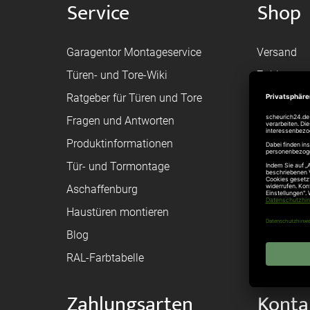
Service
Shop
Garagentor Montageservice
Versand
Türen- und Tore-Wiki
Zahlungsa
Ratgeber für Türen und Tore
Bestellvor
Fragen und Antworten
Registriere
Produktinformationen
Federanfr
Tür- und Tormontage
Toraufma
Aschaffenburg
Montagean
Haustüren montieren
Brandschu
Blog
Elektrisch
RAL-Farbtabelle
Zahlungsarten
Konta