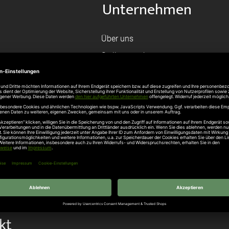
Unternehmen
Über uns
rten
Stellenangebote
gang
Hersteller
n
Hörmann Türen
age
Hörmann Sektionaltor
ß
leitungen
tztüren
e Garagentore
kt