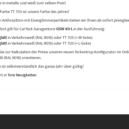
 in metallic und weiß zum selben Preis!
 Farbe TT 703 ist unsere Farbe des Jahres!
n Anthrazitton mit Eisenglimmerpartikeln bieten wir Ihnen ab sofort preisgl
bot gilt für CarTeck Garagentore
GSW 40-L
in der Ausführung:
glatt
in Verkehrsweiß (RAL 9016) oder TT 703 (= M-Sicke)
glatt
in Verkehrsweiß (RAL 9016) oder TT 703 (= L-Sicke)
ie zur Kalkulation der Preise unseren neuen Teckentrup Konfigurator im Onli
ß (RAL 9016) orientieren.
 ist selbstverständlich das ganze Jahr über gültig!
ht in
Tore Neuigkeiten