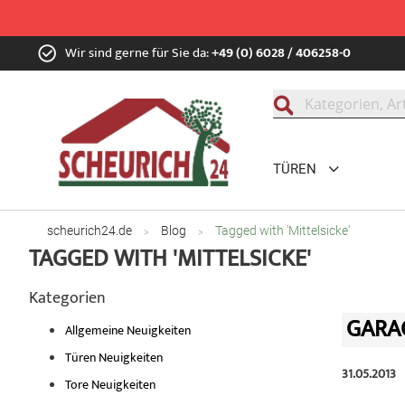
Zum
Wir sind gerne für Sie da:
+49 (0) 6028 / 406258-0
Inhalt
springen
Suche
TÜREN
scheurich24.de
Blog
Tagged with 'Mittelsicke'
TAGGED WITH 'MITTELSICKE'
Kategorien
GARAG
Allgemeine Neuigkeiten
Türen Neuigkeiten
31.05.2013
Tore Neuigkeiten