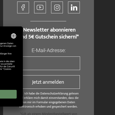
​ Newsletter abonnieren
und 5€ Gutschein sichern!*
E-Mail-Adresse:
Jetzt anmelden
Ich habe die Datenschutzerklärung gelesen
und erkläre mich damit einverstanden, dass die
von mir im Formular eingegebenen Daten
elektronisch erhoben und gespeichert werden.
*Gilt ab einem Mindestbestellwert von