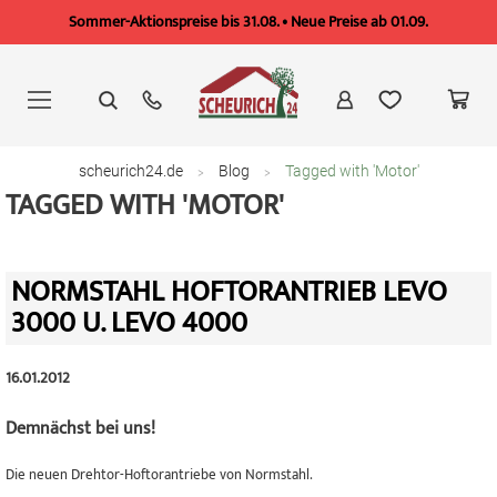
Sommer-Aktionspreise bis 31.08. • Neue Preise ab 01.09.
Zum
Inhalt
springen
scheurich24.de
Blog
Tagged with 'Motor'
TAGGED WITH 'MOTOR'
NORMSTAHL HOFTORANTRIEB LEVO
3000 U. LEVO 4000
16.01.2012
Demnächst bei uns!
Die neuen Drehtor-Hoftorantriebe von Normstahl.