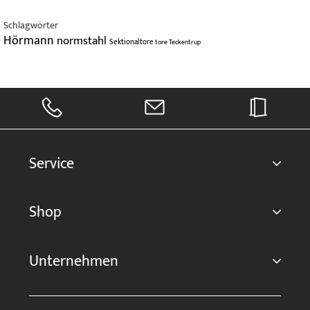
Schlagwörter
Hörmann
normstahl
Sektionaltore
tore
Teckentrup
Service
Shop
Unternehmen