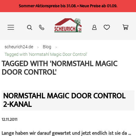
Sommer-Aktionspreise bis 31.08. • Neue Preise ab 01.09.
Zum
Inhalt
springen
scheurich24.de
Blog
Tagged with 'Normstahl Magic Door Control'
TAGGED WITH 'NORMSTAHL MAGIC
DOOR CONTROL'
NORMSTAHL MAGIC DOOR CONTROL
2-KANAL
12.11.2011
Lange haben wir darauf gewartet und jetzt endlich ist sie da ...