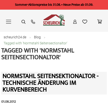
Sommer-Aktionspreise bis 31.08. • Neue Preise ab 01.09.
Zum
Inhalt
springen
scheurich24.de
Blog
Tagged with 'Normstahl Seitensectionaltor'
TAGGED WITH 'NORMSTAHL
SEITENSECTIONALTOR'
NORMSTAHL SEITENSEKTIONALTOR -
TECHNISCHE ÄNDERUNG IM
KURVENBEREICH
01.08.2012