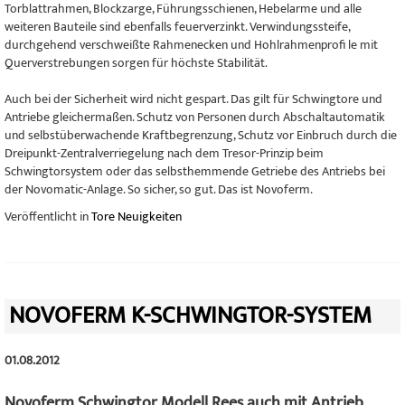
Torblattrahmen, Blockzarge, Führungsschienen, Hebelarme und alle
weiteren Bauteile sind ebenfalls feuerverzinkt. Verwindungssteife,
durchgehend verschweißte Rahmenecken und Hohlrahmenprofi le mit
Querverstrebungen sorgen für höchste Stabilität.
Auch bei der Sicherheit wird nicht gespart. Das gilt für Schwingtore und
Antriebe gleichermaßen. Schutz von Personen durch Abschaltautomatik
und selbstüberwachende Kraftbegrenzung, Schutz vor Einbruch durch die
Dreipunkt-Zentralverriegelung nach dem Tresor-Prinzip beim
Schwingtorsystem oder das selbsthemmende Getriebe des Antriebs bei
der Novomatic-Anlage. So sicher, so gut. Das ist Novoferm.
Veröffentlicht in
Tore Neuigkeiten
NOVOFERM K-SCHWINGTOR-SYSTEM
01.08.2012
Novoferm Schwingtor Modell Rees auch mit Antrieb