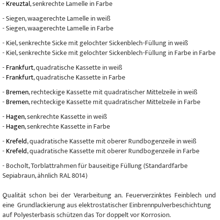
-
Kreuztal
, senkrechte Lamelle in Farbe
- Siegen, waagerechte Lamelle in weiß
- Siegen, waagerechte Lamelle in Farbe
- Kiel, senkrechte Sicke mit gelochter Sickenblech-Füllung in weiß
- Kiel, senkrechte Sicke mit gelochter Sickenblech-Füllung in Farbe in Farbe
-
Frankfurt
, quadratische Kassette in weiß
-
Frankfurt
, quadratische Kassette in Farbe
-
Bremen
, rechteckige Kassette mit quadratischer Mittelzeile in weiß
-
Bremen
, rechteckige Kassette mit quadratischer Mittelzeile in Farbe
-
Hagen
, senkrechte Kassette in weiß
-
Hagen
, senkrechte Kassette in Farbe
-
Krefeld
, quadratische Kassette mit oberer Rundbogenzeile in weiß
-
Krefeld
, quadratische Kassette mit oberer Rundbogenzeile in Farbe
- Bocholt, Torblattrahmen für bauseitige Füllung (Standardfarbe
Sepiabraun, ähnlich RAL 8014)
Qualität schon bei der Verarbeitung an. Feuerverzinktes Feinblech und
eine Grundlackierung aus elektrostatischer Einbrennpulverbeschichtung
auf Polyesterbasis schützen das Tor doppelt vor Korrosion.