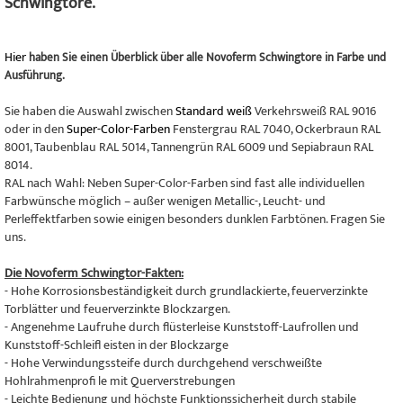
Schwingtore.
Hier
haben Sie einen Überblick über alle Novoferm Schwingtore in Farbe und
Ausführung.
Sie haben die Auswahl zwischen
Standard weiß
Verkehrsweiß RAL 9016
oder in den
Super-Color-Farben
Fenstergrau RAL 7040, Ockerbraun RAL
8001, Taubenblau RAL 5014, Tannengrün RAL 6009 und Sepiabraun RAL
8014.
RAL nach Wahl: Neben Super-Color-Farben sind fast alle individuellen
Farbwünsche möglich – außer wenigen Metallic-, Leucht- und
Perleffektfarben sowie einigen besonders dunklen Farbtönen. Fragen Sie
uns.
Die Novoferm Schwingtor-Fakten:
- Hohe Korrosionsbeständigkeit durch grundlackierte, feuerverzinkte
Torblätter und feuerverzinkte Blockzargen.
- Angenehme Laufruhe durch flüsterleise Kunststoff-Laufrollen und
Kunststoff-Schleifl eisten in der Blockzarge
- Hohe Verwindungssteife durch durchgehend verschweißte
Hohlrahmenprofi le mit Querverstrebungen
- Leichte Bedienung und höchste Funktionssicherheit durch stabile