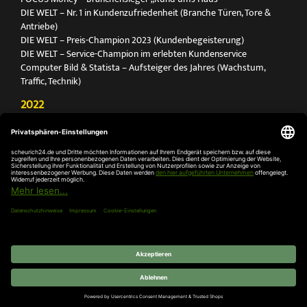
DIE WELT – Nr. 1 in Kundenzufriedenheit (Branche Türen, Tore &
Antriebe)
DIE WELT – Preis-Champion 2023 (Kundenbegeisterung)
DIE WELT – Service-Champion im erlebten Kundenservice
Computer Bild & Statista – Aufsteiger des Jahres (Wachstum,
Traffic, Technik)
2022
FOCUS Printmagazin – Deutschlands Nr. 1 für Türen, Tore &
Antriebe
Deutschland Test – Bester Onlineshop 2022
FOCUS Money – Branchensieger „Rund ums Haus“
DIE WELT – Service-Champion im erlebten Kundenservice
DIE WELT – Branchengewinner Gold-Rang (Türen, Tore & Antriebe)
AGB
Impressum
Widerruf
Datenschutz
Cookie-
Einstellungen
© 2026 SCHEURICH GmbH