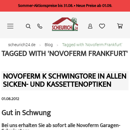
Sommer-Aktionspreise bis 31.08. • Neue Preise ab 01.09.
Zum
Inhalt
springen
scheurich24.de
Blog
Tagged with 'Novoferm Frankfurt'
TAGGED WITH 'NOVOFERM FRANKFURT'
NOVOFERM K SCHWINGTORE IN ALLEN
SICKEN- UND KASSETTENOPTIKEN
01.08.2012
Gut in Schwung
Bei uns erhalten Sie ab sofort alle Novoferm Garagen-