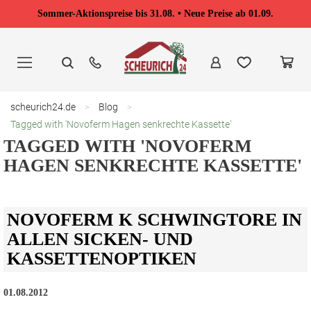
Sommer-Aktionspreise bis 31.08. • Neue Preise ab 01.09.
Zum
Inhalt
springen
scheurich24.de
Blog
Tagged with 'Novoferm Hagen senkrechte Kassette'
TAGGED WITH 'NOVOFERM
HAGEN SENKRECHTE KASSETTE'
NOVOFERM K SCHWINGTORE IN
ALLEN SICKEN- UND
KASSETTENOPTIKEN
01.08.2012