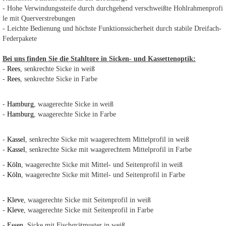
- Hohe Verwindungssteife durch durchgehend verschweißte Hohlrahmenprofi
le mit Querverstrebungen
- Leichte Bedienung und höchste Funktionssicherheit durch stabile Dreifach-
Federpakete
Bei uns finden Sie die Stahltore in Sicken- und Kassettenoptik:
-
Rees
, senkrechte Sicke in weiß
-
Rees
, senkrechte Sicke in Farbe
-
Hamburg
, waagerechte Sicke in weiß
-
Hamburg
, waagerechte Sicke in Farbe
-
Kassel
, senkrechte Sicke mit waagerechtem Mittelprofil in weiß
-
Kassel
, senkrechte Sicke mit waagerechtem Mittelprofil in Farbe
-
Köln
, waagerechte Sicke mit Mittel- und Seitenprofil in weiß
-
Köln
, waagerechte Sicke mit Mittel- und Seitenprofil in Farbe
-
Kleve
, waagerechte Sicke mit Seitenprofil in weiß
-
Kleve
, waagerechte Sicke mit Seitenprofil in Farbe
-
Essen
, Sicke mit Fischgrätmuster in weiß