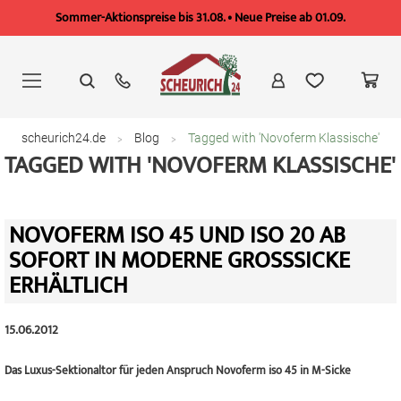
Sommer-Aktionspreise bis 31.08. • Neue Preise ab 01.09.
Zum
Inhalt
springen
scheurich24.de
Blog
Tagged with 'Novoferm Klassische'
TAGGED WITH 'NOVOFERM KLASSISCHE'
NOVOFERM ISO 45 UND ISO 20 AB
SOFORT IN MODERNE GROSSSICKE E
RHÄLTLICH
15.06.2012
Das Luxus-Sektionaltor für jeden Anspruch Novoferm iso 45 in M-Sicke