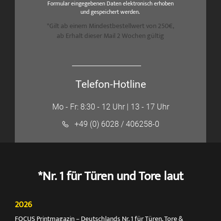
Formular eingegebenen Daten elektronisch erhoben
und gespeichert werden.
*Gilt ab einem Mindestbestellwert von 250€,
ab Erhalt dieser Mail 2 Wochen gültig
Telefon-Hotline
Mo - Fr: 8:30 - 12 Uhr | 13 - 17 Uhr
+49 (0) 6028 / 406258-0
*Nr. 1 für Türen und Tore laut
2026
FOCUS Printmagazin – Deutschlands Nr. 1 für Türen, Tore &