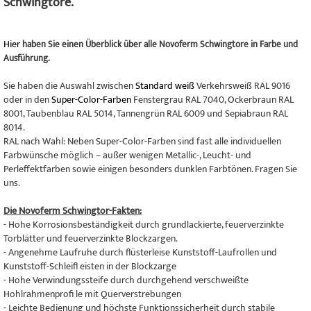
Schwingtore.
Hier
haben Sie einen Überblick über alle Novoferm Schwingtore in Farbe und
Ausführung.
Sie haben die Auswahl zwischen
Standard weiß
Verkehrsweiß RAL 9016
oder in den
Super-Color-Farben
Fenstergrau RAL 7040, Ockerbraun RAL
8001, Taubenblau RAL 5014, Tannengrün RAL 6009 und Sepiabraun RAL
8014.
RAL nach Wahl: Neben Super-Color-Farben sind fast alle individuellen
Farbwünsche möglich – außer wenigen Metallic-, Leucht- und
Perleffektfarben sowie einigen besonders dunklen Farbtönen. Fragen Sie
uns.
Die Novoferm Schwingtor-Fakten:
- Hohe Korrosionsbeständigkeit durch grundlackierte, feuerverzinkte
Torblätter und feuerverzinkte Blockzargen.
- Angenehme Laufruhe durch flüsterleise Kunststoff-Laufrollen und
Kunststoff-Schleifl eisten in der Blockzarge
- Hohe Verwindungssteife durch durchgehend verschweißte
Hohlrahmenprofi le mit Querverstrebungen
- Leichte Bedienung und höchste Funktionssicherheit durch stabile