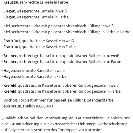
-
Kreuztal
, senkrechte Lamelle in Farbe
- Siegen, waagerechte Lamelle in weiß
- Siegen, waagerechte Lamelle in Farbe
- Kiel, senkrechte Sicke mit gelochter Sickenblech-Füllung in weiß
- Kiel, senkrechte Sicke mit gelochter Sickenblech-Füllung in Farbe in Farbe
-
Frankfurt
, quadratische Kassette in weiß
-
Frankfurt
, quadratische Kassette in Farbe
-
Bremen
, rechteckige Kassette mit quadratischer Mittelzeile in weiß
-
Bremen
, rechteckige Kassette mit quadratischer Mittelzeile in Farbe
-
Hagen
, senkrechte Kassette in weiß
-
Hagen
, senkrechte Kassette in Farbe
-
Krefeld
, quadratische Kassette mit oberer Rundbogenzeile in weiß
-
Krefeld
, quadratische Kassette mit oberer Rundbogenzeile in Farbe
- Bocholt, Torblattrahmen für bauseitige Füllung (Standardfarbe
Sepiabraun, ähnlich RAL 8014)
Qualität schon bei der Verarbeitung an. Feuerverzinktes Feinblech und
eine Grundlackierung aus elektrostatischer Einbrennpulverbeschichtung
auf Polyesterbasis schützen das Tor doppelt vor Korrosion.