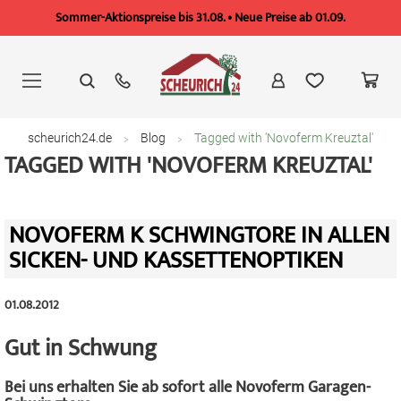
Sommer-Aktionspreise bis 31.08. • Neue Preise ab 01.09.
Zum
Inhalt
springen
scheurich24.de
Blog
Tagged with 'Novoferm Kreuztal'
TAGGED WITH 'NOVOFERM KREUZTAL'
NOVOFERM K SCHWINGTORE IN ALLEN
SICKEN- UND KASSETTENOPTIKEN
01.08.2012
Gut in Schwung
Bei uns erhalten Sie ab sofort alle Novoferm Garagen-