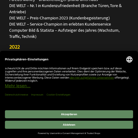
DIE WELT – Nr. 1 in Kundenzufriedenheit (Branche Türen, Tore &
Antriebe)
DIE WELT – Preis-Champion 2023 (Kundenbegeisterung)
DIE WELT – Service-Champion im erlebten Kundenservice
Computer Bild & Statista – Aufsteiger des Jahres (Wachstum,
Traffic, Technik)
2022
FOCUS Printmagazin – Deutschlands Nr. 1 für Türen, Tore &
Antriebe
Deutschland Test – Bester Onlineshop 2022
FOCUS Money – Branchensieger „Rund ums Haus“
DIE WELT – Service-Champion im erlebten Kundenservice
DIE WELT – Branchengewinner Gold-Rang (Türen, Tore & Antriebe)
AGB
Impressum
Widerruf
Datenschutz
Cookie-
Einstellungen
© 2026 SCHEURICH GmbH