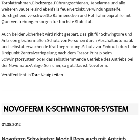
Torblattrahmen, Blockzarge, Führungsschienen, Hebelarme und alle
weiteren Bauteile sind ebenfalls feuerverzinkt. Verwindungssteife,
durchgehend verschweißte Rahmenecken und Hohlrahmenprofi le mit
Querverstrebungen sorgen für höchste Stabilität.
Auch bei der Sicherheit wird nicht gespart. Das gilt für Schwingtore und
Antriebe gleichermaßen. Schutz von Personen durch Abschaltautomatik
und selbstüberwachende Kraftbegrenzung, Schutz vor Einbruch durch die
Dreipunkt-Zentralverriegelung nach dem Tresor-Prinzip beim
Schwingtorsystem oder das selbsthemmende Getriebe des Antriebs bei
der Novomatic-Anlage. So sicher, so gut. Das ist Novoferm.
Veröffentlicht in
Tore Neuigkeiten
NOVOFERM K-SCHWINGTOR-SYSTEM
01.08.2012
Novoferm Schwingtor Modell Rees auch mit Antrieb