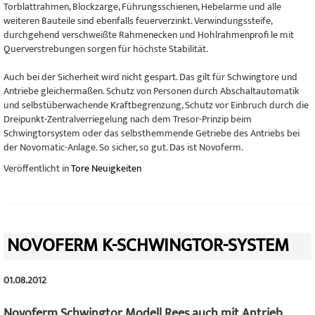
Torblattrahmen, Blockzarge, Führungsschienen, Hebelarme und alle
weiteren Bauteile sind ebenfalls feuerverzinkt. Verwindungssteife,
durchgehend verschweißte Rahmenecken und Hohlrahmenprofi le mit
Querverstrebungen sorgen für höchste Stabilität.
Auch bei der Sicherheit wird nicht gespart. Das gilt für Schwingtore und
Antriebe gleichermaßen. Schutz von Personen durch Abschaltautomatik
und selbstüberwachende Kraftbegrenzung, Schutz vor Einbruch durch die
Dreipunkt-Zentralverriegelung nach dem Tresor-Prinzip beim
Schwingtorsystem oder das selbsthemmende Getriebe des Antriebs bei
der Novomatic-Anlage. So sicher, so gut. Das ist Novoferm.
Veröffentlicht in
Tore Neuigkeiten
NOVOFERM K-SCHWINGTOR-SYSTEM
01.08.2012
Novoferm Schwingtor Modell Rees auch mit Antrieb