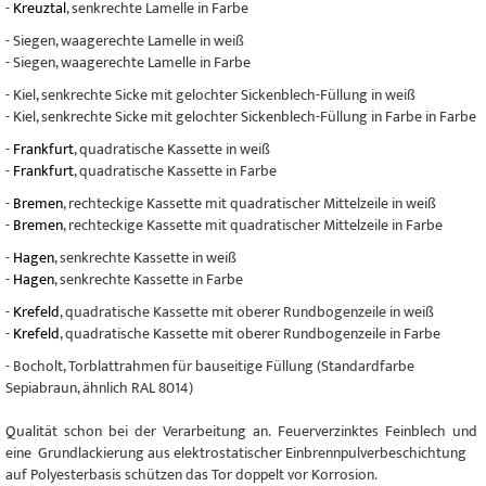
-
Kreuztal
, senkrechte Lamelle in Farbe
- Siegen, waagerechte Lamelle in weiß
- Siegen, waagerechte Lamelle in Farbe
- Kiel, senkrechte Sicke mit gelochter Sickenblech-Füllung in weiß
- Kiel, senkrechte Sicke mit gelochter Sickenblech-Füllung in Farbe in Farbe
-
Frankfurt
, quadratische Kassette in weiß
-
Frankfurt
, quadratische Kassette in Farbe
-
Bremen
, rechteckige Kassette mit quadratischer Mittelzeile in weiß
-
Bremen
, rechteckige Kassette mit quadratischer Mittelzeile in Farbe
-
Hagen
, senkrechte Kassette in weiß
-
Hagen
, senkrechte Kassette in Farbe
-
Krefeld
, quadratische Kassette mit oberer Rundbogenzeile in weiß
-
Krefeld
, quadratische Kassette mit oberer Rundbogenzeile in Farbe
- Bocholt, Torblattrahmen für bauseitige Füllung (Standardfarbe
Sepiabraun, ähnlich RAL 8014)
Qualität schon bei der Verarbeitung an. Feuerverzinktes Feinblech und
eine Grundlackierung aus elektrostatischer Einbrennpulverbeschichtung
auf Polyesterbasis schützen das Tor doppelt vor Korrosion.