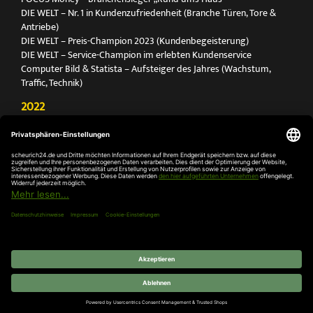
DIE WELT – Nr. 1 in Kundenzufriedenheit (Branche Türen, Tore &
Antriebe)
DIE WELT – Preis-Champion 2023 (Kundenbegeisterung)
DIE WELT – Service-Champion im erlebten Kundenservice
Computer Bild & Statista – Aufsteiger des Jahres (Wachstum,
Traffic, Technik)
2022
FOCUS Printmagazin – Deutschlands Nr. 1 für Türen, Tore &
Antriebe
Deutschland Test – Bester Onlineshop 2022
FOCUS Money – Branchensieger „Rund ums Haus“
DIE WELT – Service-Champion im erlebten Kundenservice
DIE WELT – Branchengewinner Gold-Rang (Türen, Tore & Antriebe)
AGB
Impressum
Widerruf
Datenschutz
Cookie-
Einstellungen
© 2026 SCHEURICH GmbH