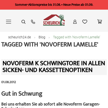
Sommer-Aktionspreise bis 31.08. • Neue Preise ab 01.09.
Zum
Inhalt
springen
scheurich24.de
Blog
Tagged with 'Novoferm Lamelle'
TAGGED WITH 'NOVOFERM LAMELLE'
NOVOFERM K SCHWINGTORE IN ALLEN
SICKEN- UND KASSETTENOPTIKEN
01.08.2012
Gut in Schwung
Bei uns erhalten Sie ab sofort alle Novoferm Garagen-