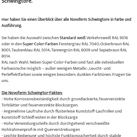
Schwingtore.
Hier
haben Sie einen Überblick über alle Novoferm Schwingtore in Farbe und
Ausführung.
Sie haben die Auswahl zwischen
Standard weiß
Verkehrsweiß RAL 9016
oder in den
Super-Color-Farben
Fenstergrau RAL 7040, Ockerbraun RAL
8001, Taubenblau RAL 5014, Tannengrün RAL 6009 und Sepiabraun RAL
8014.
RAL nach Wahl: Neben Super-Color-Farben sind fast alle individuellen
Farbwünsche möglich – außer wenigen Metallic-, Leucht- und
Perleffektfarben sowie einigen besonders dunklen Farbtönen. Fragen Sie
uns.
Die Novoferm Schwingtor-Fakten:
- Hohe Korrosionsbeständigkeit durch grundlackierte, feuerverzinkte
Torblätter und feuerverzinkte Blockzargen.
- Angenehme Laufruhe durch flüsterleise Kunststoff-Laufrollen und
Kunststoff-Schleifl eisten in der Blockzarge
- Hohe Verwindungssteife durch durchgehend verschweißte
Hohlrahmenprofi le mit Querverstrebungen
- Leichte Bedienung und höchste Funktionssicherheit durch stabile