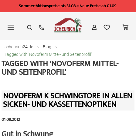
Sommer-Aktionspreise bis 31.08. • Neue Preise ab 01.09.
Zum
Inhalt
springen
scheurich24.de
Blog
Tagged with 'Novoferm Mittel- und Seitenprofil'
TAGGED WITH 'NOVOFERM MITTEL-
UND SEITENPROFIL'
NOVOFERM K SCHWINGTORE IN ALLEN
SICKEN- UND KASSETTENOPTIKEN
01.08.2012
Gut in Schwung