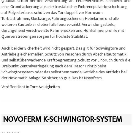
Qualität schon bei der Verarbeitung an. Feuerverzinktes Feinblech und
eine Grundlackierung aus elektrostatischer Einbrennpulverbeschichtung
auf Polyesterbasis schützen das Tor doppelt vor Korrosion.
Torblattrahmen, Blockzarge, Führungsschienen, Hebelarme und alle
weiteren Bauteile sind ebenfalls feuerverzinkt. Verwindungssteife,
durchgehend verschweißte Rahmenecken und Hohlrahmenprofi le mit
Querverstrebungen sorgen für höchste Stabilität.
Auch bei der Sicherheit wird nicht gespart. Das gilt für Schwingtore und
Antriebe gleichermaßen. Schutz von Personen durch Abschaltautomatik
und selbstüberwachende Kraftbegrenzung, Schutz vor Einbruch durch die
Dreipunkt-Zentralverriegelung nach dem Tresor-Prinzip beim
Schwingtorsystem oder das selbsthemmende Getriebe des Antriebs bei
der Novomatic-Anlage. So sicher, so gut. Das ist Novoferm.
Veröffentlicht in
Tore Neuigkeiten
NOVOFERM K-SCHWINGTOR-SYSTEM