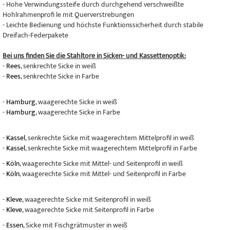
- Hohe Verwindungssteife durch durchgehend verschweißte
Hohlrahmenprofi le mit Querverstrebungen
- Leichte Bedienung und höchste Funktionssicherheit durch stabile
Dreifach-Federpakete
Bei uns finden Sie die Stahltore in Sicken- und Kassettenoptik:
-
Rees
, senkrechte Sicke in weiß
-
Rees
, senkrechte Sicke in Farbe
-
Hamburg
, waagerechte Sicke in weiß
-
Hamburg
, waagerechte Sicke in Farbe
-
Kassel
, senkrechte Sicke mit waagerechtem Mittelprofil in weiß
-
Kassel
, senkrechte Sicke mit waagerechtem Mittelprofil in Farbe
-
Köln
, waagerechte Sicke mit Mittel- und Seitenprofil in weiß
-
Köln
, waagerechte Sicke mit Mittel- und Seitenprofil in Farbe
-
Kleve
, waagerechte Sicke mit Seitenprofil in weiß
-
Kleve
, waagerechte Sicke mit Seitenprofil in Farbe
-
Essen
, Sicke mit Fischgrätmuster in weiß