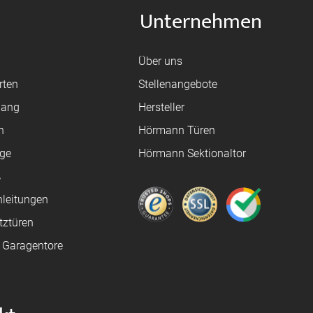
Unternehmen
Über uns
rten
Stellenangebote
gang
Hersteller
n
Hörmann Türen
age
Hörmann Sektionaltor
ß
leitungen
tztüren
e Garagentore