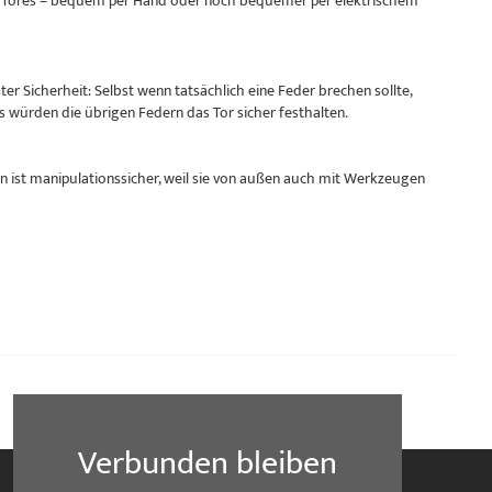
res Tores – bequem per Hand oder noch bequemer per elektrischem
r Sicherheit: Selbst wenn tatsächlich eine Feder brechen sollte,
s würden die übrigen Federn das Tor sicher festhalten.
 ist manipulationssicher, weil sie von außen auch mit Werkzeugen
Verbunden bleiben