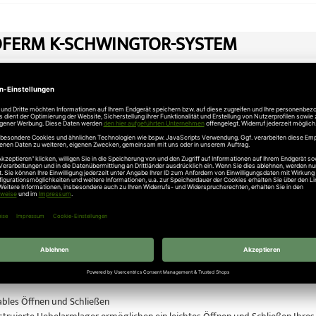
FERM K-SCHWINGTOR-SYSTEM
 Schwingtor Modell Rees auch mit Antrieb erhältlich!
ei uns online das Novoferm Schwingtor-System.
enschen: Das Tor, das sich selbst überwacht
m Schwingtor-System ist mit einer selbstüberwachenden Abschaltautomatik au
, ob Gegenstand oder Person, stoppt und öffnet es sofort beim geringsten Wi
Eigentum: Vorbildliche Einbruchhemmung
ische Novoferm Schwingtor-System schützt Ihr Eigentum zusätzlich durch ei
g durch massive Bolzen in der Zarge, zusätzliche Verriegelung durch die Se
bles Öffnen und Schließen