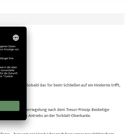
sgestattet. Sobald das Tor beim Schließen auf ein Hindernis trifft,
derstand.
ne Dreipunktverriegelung nach dem Tresor-Prinzip: Beideitige
lbsthemmung des Antriebs an der Torblatt-Oberkante.