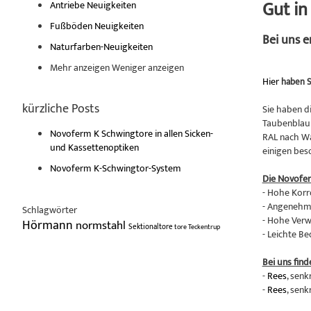
Gut i
Antriebe Neuigkeiten
Fußböden Neuigkeiten
Bei uns 
Naturfarben-Neuigkeiten
Mehr anzeigen
Weniger anzeigen
Hier
haben S
kürzliche Posts
Sie haben d
Taubenblau 
Novoferm K Schwingtore in allen Sicken-
RAL nach Wa
und Kassettenoptiken
einigen bes
Novoferm K-Schwingtor-System
Die Novofe
- Hohe Korr
- Angenehme
Schlagwörter
- Hohe Verw
Hörmann
normstahl
Sektionaltore
tore
Teckentrup
- Leichte B
Bei uns find
-
Rees
, senk
-
Rees
, senk