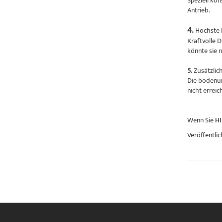
Speziell ko
Antrieb.
4.
Höchste 
Kraftvolle 
könnte sie 
5.
Zusätzlic
Die bodenun
nicht errei
Wenn Sie
HI
Veröffentlic