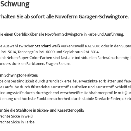
n Schwung
erhalten Sie ab sofort alle Novoferm Garagen-Schwingtore.
ie einen Überblick über alle Novoferm Schwingtore in Farbe und Ausführung.
ie Auswahl zwischen
Standard weiß
Verkehrsweiß RAL 9016 oder in den
Super
RAL 5014, Tannengrün RAL 6009 und Sepiabraun RAL 8014.
hl: Neben Super-Color-Farben sind fast alle individuellen Farbwünsche mögli
onders dunklen Farbtönen. Fragen Sie uns.
rm Schwingtor-Fakten:
osionsbeständigkeit durch grundlackierte, feuerverzinkte Torblätter und feu
 Laufruhe durch flüsterleise Kunststoff-Laufrollen und Kunststoff-Schleifl ei
indungssteife durch durchgehend verschweißte Hohlrahmenprofi le mit Qu
edienung und höchste Funktionssicherheit durch stabile Dreifach-Federpaket
en Sie die Stahltore in Sicken- und Kassettenoptik:
rechte Sicke in weiß
rechte Sicke in Farbe