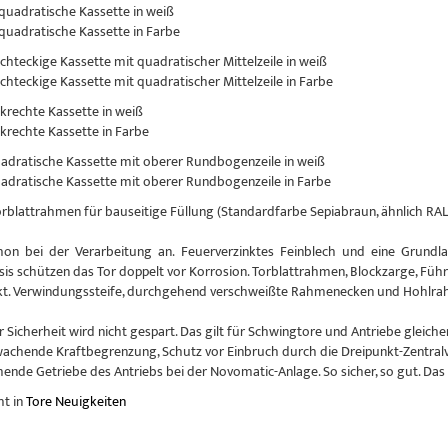
 quadratische Kassette in weiß
 quadratische Kassette in Farbe
echteckige Kassette mit quadratischer Mittelzeile in weiß
echteckige Kassette mit quadratischer Mittelzeile in Farbe
nkrechte Kassette in weiß
nkrechte Kassette in Farbe
uadratische Kassette mit oberer Rundbogenzeile in weiß
uadratische Kassette mit oberer Rundbogenzeile in Farbe
Torblattrahmen für bauseitige Füllung (Standardfarbe Sepiabraun, ähnlich RAL
hon bei der Verarbeitung an. Feuerverzinktes Feinblech und eine Grundlac
sis schützen das Tor doppelt vor Korrosion. Torblattrahmen, Blockzarge, Führ
kt. Verwindungssteife, durchgehend verschweißte Rahmenecken und Hohlrahm
r Sicherheit wird nicht gespart. Das gilt für Schwingtore und Antriebe glei
achende Kraftbegrenzung, Schutz vor Einbruch durch die Dreipunkt-Zentral
nde Getriebe des Antriebs bei der Novomatic-Anlage. So sicher, so gut. Das
ht in
Tore Neuigkeiten