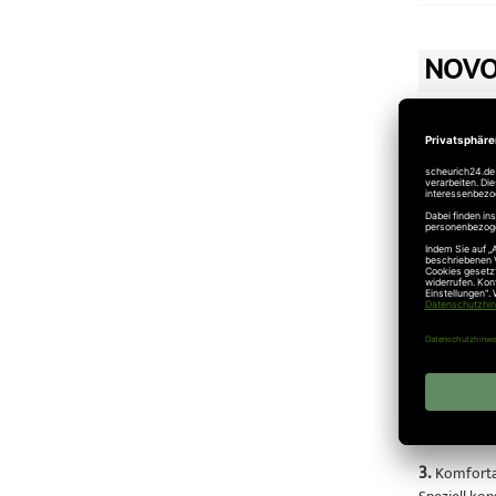
NOVO
01.08.2012
Novoferm
Kaufen Sie b
1.
Schützt M
Das Novofer
ganz gleich
2.
Schützt 
Das automat
Verriegelun
3.
Komforta