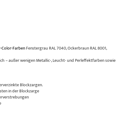
-Color-Farben
Fenstergrau RAL 7040, Ockerbraun RAL 8001,
ch – außer wenigen Metallic-, Leucht- und Perleffektfarben sowie
erverzinkte Blockzargen.
sten in der Blockzarge
erverstrebungen
e