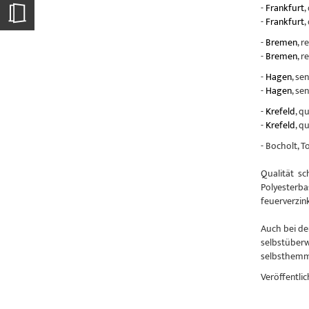
-
Frankfurt
,
-
Frankfurt
,
-
Bremen
, r
-
Bremen
, r
-
Hagen
, se
-
Hagen
, se
-
Krefeld
, q
-
Krefeld
, q
- Bocholt, 
Qualität sc
Polyesterba
feuerverzin
Auch bei de
selbstüberw
selbsthemme
Veröffentlic