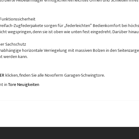
nstruierte Hebelarmlager ermöglichen ein leichtes Öffnen und Schließen Ih
Funktionssicherheit
Dreifach-Zugfederpakete sorgen für „federleichten“ Bedienkomfort bei höchste
nicht wegspringen, denn sie ist oben wie unten fest eingedreht. Darüber hinau
her Sachschutz
abhängige horizontale Verriegelung mit massiven Bolzen in den Seitenzargen
cht werden kann.
ER
klicken, finden Sie alle Novoferm Garagen-Schwingtore.
ht in
Tore Neuigkeiten