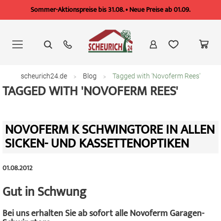
Sommer-Aktionspreise bis 31.08. • Neue Preise ab 01.09.
Zum
Inhalt
springen
scheurich24.de
Blog
Tagged with 'Novoferm Rees'
TAGGED WITH 'NOVOFERM REES'
NOVOFERM K SCHWINGTORE IN ALLEN
SICKEN- UND KASSETTENOPTIKEN
01.08.2012
Gut in Schwung
Bei uns erhalten Sie ab sofort alle Novoferm Garagen-