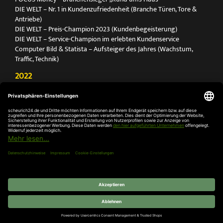
DIE WELT – Nr. 1 in Kundenzufriedenheit (Branche Türen, Tore &
Antriebe)
DIE WELT – Preis-Champion 2023 (Kundenbegeisterung)
DIE WELT – Service-Champion im erlebten Kundenservice
Computer Bild & Statista – Aufsteiger des Jahres (Wachstum,
Traffic, Technik)
2022
FOCUS Printmagazin – Deutschlands Nr. 1 für Türen, Tore &
Antriebe
Deutschland Test – Bester Onlineshop 2022
FOCUS Money – Branchensieger „Rund ums Haus“
DIE WELT – Service-Champion im erlebten Kundenservice
DIE WELT – Branchengewinner Gold-Rang (Türen, Tore & Antriebe)
AGB
Impressum
Widerruf
Datenschutz
Cookie-
Einstellungen
© 2026 SCHEURICH GmbH