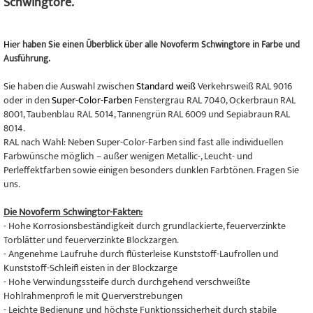
Schwingtore.
Hier
haben Sie einen Überblick über alle Novoferm Schwingtore in Farbe und
Ausführung.
Sie haben die Auswahl zwischen
Standard weiß
Verkehrsweiß RAL 9016
oder in den
Super-Color-Farben
Fenstergrau RAL 7040, Ockerbraun RAL
8001, Taubenblau RAL 5014, Tannengrün RAL 6009 und Sepiabraun RAL
8014.
RAL nach Wahl: Neben Super-Color-Farben sind fast alle individuellen
Farbwünsche möglich – außer wenigen Metallic-, Leucht- und
Perleffektfarben sowie einigen besonders dunklen Farbtönen. Fragen Sie
uns.
Die Novoferm Schwingtor-Fakten:
- Hohe Korrosionsbeständigkeit durch grundlackierte, feuerverzinkte
Torblätter und feuerverzinkte Blockzargen.
- Angenehme Laufruhe durch flüsterleise Kunststoff-Laufrollen und
Kunststoff-Schleifl eisten in der Blockzarge
- Hohe Verwindungssteife durch durchgehend verschweißte
Hohlrahmenprofi le mit Querverstrebungen
- Leichte Bedienung und höchste Funktionssicherheit durch stabile