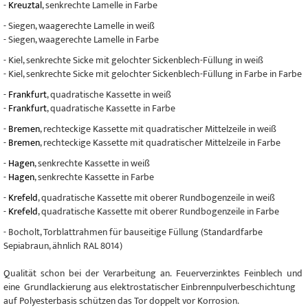
-
Kreuztal
, senkrechte Lamelle in Farbe
- Siegen, waagerechte Lamelle in weiß
- Siegen, waagerechte Lamelle in Farbe
- Kiel, senkrechte Sicke mit gelochter Sickenblech-Füllung in weiß
- Kiel, senkrechte Sicke mit gelochter Sickenblech-Füllung in Farbe in Farbe
-
Frankfurt
, quadratische Kassette in weiß
-
Frankfurt
, quadratische Kassette in Farbe
-
Bremen
, rechteckige Kassette mit quadratischer Mittelzeile in weiß
-
Bremen
, rechteckige Kassette mit quadratischer Mittelzeile in Farbe
-
Hagen
, senkrechte Kassette in weiß
-
Hagen
, senkrechte Kassette in Farbe
-
Krefeld
, quadratische Kassette mit oberer Rundbogenzeile in weiß
-
Krefeld
, quadratische Kassette mit oberer Rundbogenzeile in Farbe
- Bocholt, Torblattrahmen für bauseitige Füllung (Standardfarbe
Sepiabraun, ähnlich RAL 8014)
Qualität schon bei der Verarbeitung an. Feuerverzinktes Feinblech und
eine Grundlackierung aus elektrostatischer Einbrennpulverbeschichtung
auf Polyesterbasis schützen das Tor doppelt vor Korrosion.