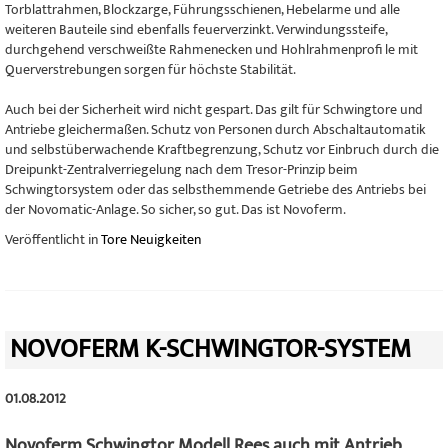
Torblattrahmen, Blockzarge, Führungsschienen, Hebelarme und alle
weiteren Bauteile sind ebenfalls feuerverzinkt. Verwindungssteife,
durchgehend verschweißte Rahmenecken und Hohlrahmenprofi le mit
Querverstrebungen sorgen für höchste Stabilität.
Auch bei der Sicherheit wird nicht gespart. Das gilt für Schwingtore und
Antriebe gleichermaßen. Schutz von Personen durch Abschaltautomatik
und selbstüberwachende Kraftbegrenzung, Schutz vor Einbruch durch die
Dreipunkt-Zentralverriegelung nach dem Tresor-Prinzip beim
Schwingtorsystem oder das selbsthemmende Getriebe des Antriebs bei
der Novomatic-Anlage. So sicher, so gut. Das ist Novoferm.
Veröffentlicht in
Tore Neuigkeiten
NOVOFERM K-SCHWINGTOR-SYSTEM
01.08.2012
Novoferm Schwingtor Modell Rees auch mit Antrieb