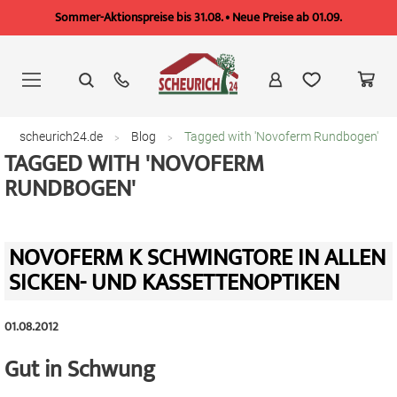
Sommer-Aktionspreise bis 31.08. • Neue Preise ab 01.09.
Zum
Inhalt
springen
scheurich24.de
Blog
Tagged with 'Novoferm Rundbogen'
TAGGED WITH 'NOVOFERM
RUNDBOGEN'
NOVOFERM K SCHWINGTORE IN ALLEN
SICKEN- UND KASSETTENOPTIKEN
01.08.2012
Gut in Schwung