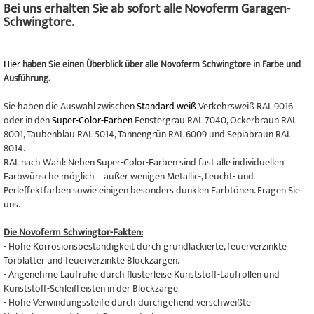
Bei uns erhalten Sie ab sofort alle Novoferm Garagen-
Schwingtore.
Hier
haben Sie einen Überblick über alle Novoferm Schwingtore in Farbe und
Ausführung.
Sie haben die Auswahl zwischen
Standard weiß
Verkehrsweiß RAL 9016
oder in den
Super-Color-Farben
Fenstergrau RAL 7040, Ockerbraun RAL
8001, Taubenblau RAL 5014, Tannengrün RAL 6009 und Sepiabraun RAL
8014.
RAL nach Wahl: Neben Super-Color-Farben sind fast alle individuellen
Farbwünsche möglich – außer wenigen Metallic-, Leucht- und
Perleffektfarben sowie einigen besonders dunklen Farbtönen. Fragen Sie
uns.
Die Novoferm Schwingtor-Fakten:
- Hohe Korrosionsbeständigkeit durch grundlackierte, feuerverzinkte
Torblätter und feuerverzinkte Blockzargen.
- Angenehme Laufruhe durch flüsterleise Kunststoff-Laufrollen und
Kunststoff-Schleifl eisten in der Blockzarge
- Hohe Verwindungssteife durch durchgehend verschweißte