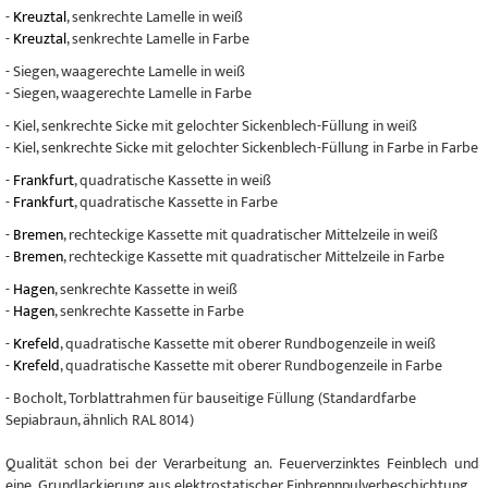
-
Kreuztal
, senkrechte Lamelle in weiß
-
Kreuztal
, senkrechte Lamelle in Farbe
- Siegen, waagerechte Lamelle in weiß
- Siegen, waagerechte Lamelle in Farbe
- Kiel, senkrechte Sicke mit gelochter Sickenblech-Füllung in weiß
- Kiel, senkrechte Sicke mit gelochter Sickenblech-Füllung in Farbe in Farbe
-
Frankfurt
, quadratische Kassette in weiß
-
Frankfurt
, quadratische Kassette in Farbe
-
Bremen
, rechteckige Kassette mit quadratischer Mittelzeile in weiß
-
Bremen
, rechteckige Kassette mit quadratischer Mittelzeile in Farbe
-
Hagen
, senkrechte Kassette in weiß
-
Hagen
, senkrechte Kassette in Farbe
-
Krefeld
, quadratische Kassette mit oberer Rundbogenzeile in weiß
-
Krefeld
, quadratische Kassette mit oberer Rundbogenzeile in Farbe
- Bocholt, Torblattrahmen für bauseitige Füllung (Standardfarbe
Sepiabraun, ähnlich RAL 8014)
Qualität schon bei der Verarbeitung an. Feuerverzinktes Feinblech und
eine Grundlackierung aus elektrostatischer Einbrennpulverbeschichtung