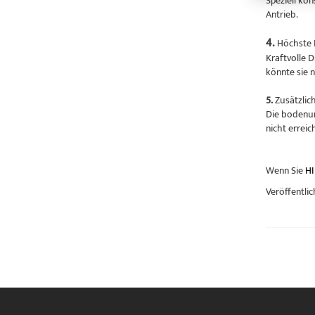
Speziell ko
Antrieb.
4.
Höchste 
Kraftvolle 
könnte sie 
5.
Zusätzlic
Die bodenun
nicht errei
Wenn Sie
HI
Veröffentlic