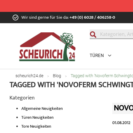
Zum
Wir sind gerne für Sie da:
+49 (0) 6028 / 406258-0
Inhalt
springen
Suche
TÜREN
scheurich24.de
Blog
Tagged with 'Novoferm Schwingto
TAGGED WITH 'NOVOFERM SCHWINGT
Kategorien
NOVO
Allgemeine Neuigkeiten
Türen Neuigkeiten
01.08.2012
Tore Neuigkeiten