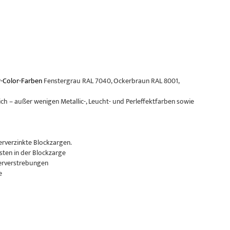
-Color-Farben
Fenstergrau RAL 7040, Ockerbraun RAL 8001,
ch – außer wenigen Metallic-, Leucht- und Perleffektfarben sowie
erverzinkte Blockzargen.
sten in der Blockzarge
erverstrebungen
e