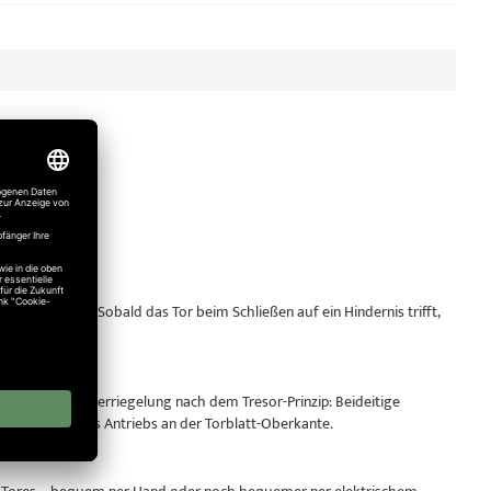
sgestattet. Sobald das Tor beim Schließen auf ein Hindernis trifft,
derstand.
ne Dreipunktverriegelung nach dem Tresor-Prinzip: Beideitige
lbsthemmung des Antriebs an der Torblatt-Oberkante.