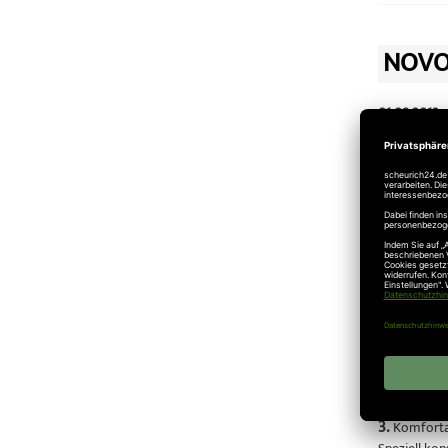
NOVO
01.08.2012
Novoferm
Kaufen Sie b
1.
Schützt M
Das Novofer
ganz gleich
2.
Schützt 
Das automat
Verriegelun
3.
Komforta