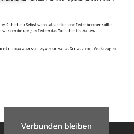
res Tores – bequem per Hand oder noch bequemer per elektrischem
r Sicherheit: Selbst wenn tatsächlich eine Feder brechen sollte,
s würden die übrigen Federn das Tor sicher festhalten.
 ist manipulationssicher, weil sie von außen auch mit Werkzeugen
Verbunden bleiben