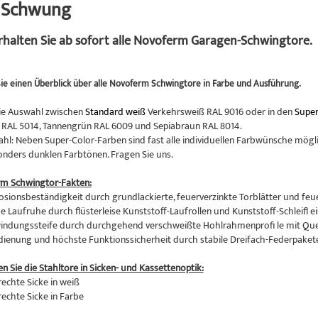
n Schwung
erhalten Sie ab sofort alle Novoferm Garagen-Schwingtore.
ie einen Überblick über alle Novoferm Schwingtore in Farbe und Ausführung.
ie Auswahl zwischen
Standard weiß
Verkehrsweiß RAL 9016 oder in den
Super
RAL 5014, Tannengrün RAL 6009 und Sepiabraun RAL 8014.
hl: Neben Super-Color-Farben sind fast alle individuellen Farbwünsche mögli
onders dunklen Farbtönen. Fragen Sie uns.
rm Schwingtor-Fakten:
osionsbeständigkeit durch grundlackierte, feuerverzinkte Torblätter und feu
 Laufruhe durch flüsterleise Kunststoff-Laufrollen und Kunststoff-Schleifl ei
indungssteife durch durchgehend verschweißte Hohlrahmenprofi le mit Qu
edienung und höchste Funktionssicherheit durch stabile Dreifach-Federpaket
en Sie die Stahltore in Sicken- und Kassettenoptik:
rechte Sicke in weiß
rechte Sicke in Farbe