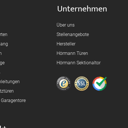
Unternehmen
Über uns
rten
Stellenangebote
gang
Hersteller
n
Hörmann Türen
age
Hörmann Sektionaltor
ß
leitungen
tztüren
e Garagentore