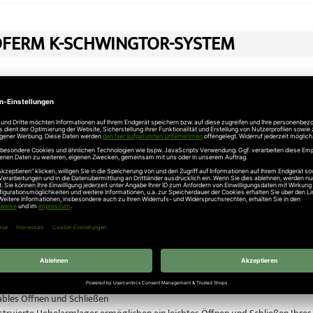
FERM K-SCHWINGTOR-SYSTEM
 Schwingtor Modell Rees auch mit Antrieb erhältlich!
ei uns online das Novoferm Schwingtor-System.
enschen: Das Tor, das sich selbst überwacht
m Schwingtor-System ist mit einer selbstüberwachenden Abschaltautomatik au
, ob Gegenstand oder Person, stoppt und öffnet es sofort beim geringsten Wi
Eigentum: Vorbildliche Einbruchhemmung
ische Novoferm Schwingtor-System schützt Ihr Eigentum zusätzlich durch ei
g durch massive Bolzen in der Zarge, zusätzliche Verriegelung durch die Se
bles Öffnen und Schließen