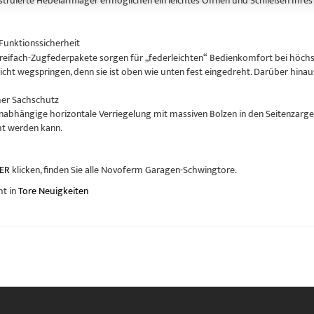
nstruierte Hebelarmlager ermöglichen ein leichtes Öffnen und Schließen Ih
Funktionssicherheit
Dreifach-Zugfederpakete sorgen für „federleichten“ Bedienkomfort bei höchste
nicht wegspringen, denn sie ist oben wie unten fest eingedreht. Darüber hinau
her Sachschutz
abhängige horizontale Verriegelung mit massiven Bolzen in den Seitenzargen
cht werden kann.
ER
klicken, finden Sie alle Novoferm Garagen-Schwingtore.
ht in
Tore Neuigkeiten