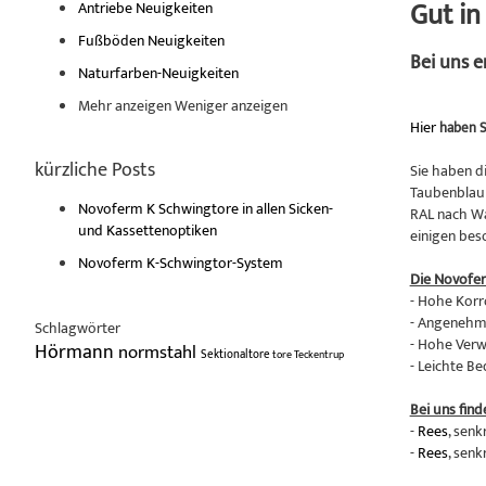
Gut i
Antriebe Neuigkeiten
Fußböden Neuigkeiten
Bei uns 
Naturfarben-Neuigkeiten
Mehr anzeigen
Weniger anzeigen
Hier
haben S
kürzliche Posts
Sie haben d
Taubenblau 
Novoferm K Schwingtore in allen Sicken-
RAL nach Wa
und Kassettenoptiken
einigen bes
Novoferm K-Schwingtor-System
Die Novofe
- Hohe Korr
- Angenehme
Schlagwörter
- Hohe Verw
Hörmann
normstahl
Sektionaltore
tore
Teckentrup
- Leichte B
Bei uns find
-
Rees
, senk
-
Rees
, senk