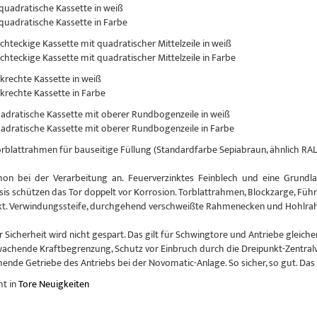
 quadratische Kassette in weiß
 quadratische Kassette in Farbe
echteckige Kassette mit quadratischer Mittelzeile in weiß
echteckige Kassette mit quadratischer Mittelzeile in Farbe
nkrechte Kassette in weiß
nkrechte Kassette in Farbe
uadratische Kassette mit oberer Rundbogenzeile in weiß
uadratische Kassette mit oberer Rundbogenzeile in Farbe
Torblattrahmen für bauseitige Füllung (Standardfarbe Sepiabraun, ähnlich RAL
hon bei der Verarbeitung an. Feuerverzinktes Feinblech und eine Grundlac
sis schützen das Tor doppelt vor Korrosion. Torblattrahmen, Blockzarge, Führ
kt. Verwindungssteife, durchgehend verschweißte Rahmenecken und Hohlrahm
r Sicherheit wird nicht gespart. Das gilt für Schwingtore und Antriebe glei
achende Kraftbegrenzung, Schutz vor Einbruch durch die Dreipunkt-Zentral
nde Getriebe des Antriebs bei der Novomatic-Anlage. So sicher, so gut. Das
ht in
Tore Neuigkeiten