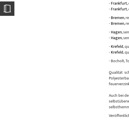
-
Frankfurt
,
-
Frankfurt
,
-
Bremen
, r
-
Bremen
, r
-
Hagen
, se
-
Hagen
, se
-
Krefeld
, q
-
Krefeld
, q
- Bocholt, 
Qualität sc
Polyesterba
feuerverzin
Auch bei de
selbstüberw
selbsthemme
Veröffentlic