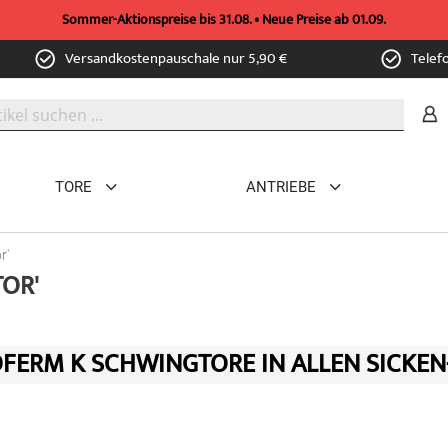
Sommer-Aktionspreise bis 31.08. • Neue Preise ab 01.09.
Versandkostenpauschale nur 5,90 €
Telef
TORE
ANTRIEBE
r'
OR'
FERM K SCHWINGTORE IN ALLEN SICKEN