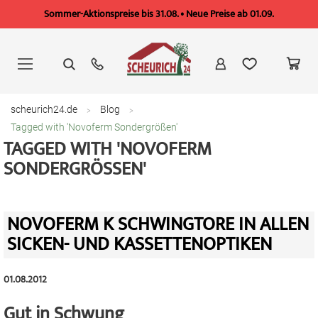
Sommer-Aktionspreise bis 31.08. • Neue Preise ab 01.09.
Zum
Inhalt
springen
scheurich24.de
Blog
Tagged with 'Novoferm Sondergrößen'
TAGGED WITH 'NOVOFERM
SONDERGRÖSSEN'
NOVOFERM K SCHWINGTORE IN ALLEN
SICKEN- UND KASSETTENOPTIKEN
01.08.2012
Gut in Schwung