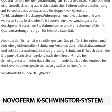
Qualität schon bei der Verarbeitung an. Feuerverzinktes Feinblech und
eine Grundlackierung aus elektrostatischer Einbrennpulverbeschichtung
auf Polyesterbasis schützen das Tor doppelt vor Korrosion.
Torblattrahmen, Blockzarge, Führungsschienen, Hebelarme und alle
weiteren Bauteile sind ebenfalls feuerverzinkt. Verwindungssteife,
durchgehend verschweißte Rahmenecken und Hohlrahmenprofi le mit
Querverstrebungen sorgen für höchste Stabilität.
Auch bei der Sicherheit wird nicht gespart. Das gilt für Schwingtore und
Antriebe gleichermaßen. Schutz von Personen durch Abschaltautomatik
und selbstüberwachende Kraftbegrenzung, Schutz vor Einbruch durch die
Dreipunkt-Zentralverriegelung nach dem Tresor-Prinzip beim
Schwingtorsystem oder das selbsthemmende Getriebe des Antriebs bei
der Novomatic-Anlage. So sicher, so gut. Das ist Novoferm.
Veröffentlicht in
Tore Neuigkeiten
NOVOFERM K-SCHWINGTOR-SYSTEM