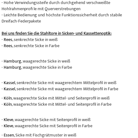
- Hohe Verwindungssteife durch durchgehend verschweißte
Hohlrahmenprofi le mit Querverstrebungen
- Leichte Bedienung und höchste Funktionssicherheit durch stabile
Dreifach-Federpakete
Bei uns finden Sie die Stahltore in Sicken- und Kassettenoptik:
-
Rees
, senkrechte Sicke in weiß
-
Rees
, senkrechte Sicke in Farbe
-
Hamburg
, waagerechte Sicke in weiß
-
Hamburg
, waagerechte Sicke in Farbe
-
Kassel
, senkrechte Sicke mit waagerechtem Mittelprofil in weiß
-
Kassel
, senkrechte Sicke mit waagerechtem Mittelprofil in Farbe
-
Köln
, waagerechte Sicke mit Mittel- und Seitenprofil in weiß
-
Köln
, waagerechte Sicke mit Mittel- und Seitenprofil in Farbe
-
Kleve
, waagerechte Sicke mit Seitenprofil in weiß
-
Kleve
, waagerechte Sicke mit Seitenprofil in Farbe
-
Essen
, Sicke mit Fischgrätmuster in weiß