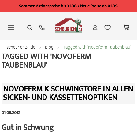
Sommer-Aktionspreise bis 31.08. • Neue Preise ab 01.09.
Zum
Inhalt
springen
scheurich24.de
Blog
Tagged with 'Novoferm Taubenblau'
TAGGED WITH 'NOVOFERM
TAUBENBLAU'
NOVOFERM K SCHWINGTORE IN ALLEN
SICKEN- UND KASSETTENOPTIKEN
01.08.2012
Gut in Schwung