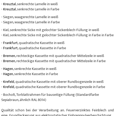
-
Kreuztal
, senkrechte Lamelle in weiß
-
Kreuztal
, senkrechte Lamelle in Farbe
- Siegen, waagerechte Lamelle in weiß
- Siegen, waagerechte Lamelle in Farbe
- Kiel, senkrechte Sicke mit gelochter Sickenblech-Füllung in weiß
- Kiel, senkrechte Sicke mit gelochter Sickenblech-Füllung in Farbe in Farbe
-
Frankfurt
, quadratische Kassette in weiß
-
Frankfurt
, quadratische Kassette in Farbe
-
Bremen
, rechteckige Kassette mit quadratischer Mittelzeile in weiß
-
Bremen
, rechteckige Kassette mit quadratischer Mittelzeile in Farbe
-
Hagen
, senkrechte Kassette in weiß
-
Hagen
, senkrechte Kassette in Farbe
-
Krefeld
, quadratische Kassette mit oberer Rundbogenzeile in weiß
-
Krefeld
, quadratische Kassette mit oberer Rundbogenzeile in Farbe
- Bocholt, Torblattrahmen für bauseitige Füllung (Standardfarbe
Sepiabraun, ähnlich RAL 8014)
Qualität schon bei der Verarbeitung an. Feuerverzinktes Feinblech und
eine Grundlackierung aus elektrostatischer Einbrennpulverbeschichtung