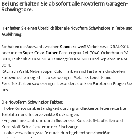
Bei uns erhalten Sie ab sofort alle Novoferm Garagen-
Schwingtore.
Hier
haben Sie einen Überblick über alle Novoferm Schwingtore in Farbe und
Ausführung.
Sie haben die Auswahl zwischen
Standard weiß
Verkehrsweiß RAL 9016
oder in den
Super-Color-Farben
Fenstergrau RAL 7040, Ockerbraun RAL
8001, Taubenblau RAL 5014, Tannengrün RAL 6009 und Sepiabraun RAL
8014.
RAL nach Wahl: Neben Super-Color-Farben sind fast alle individuellen
Farbwünsche möglich – außer wenigen Metallic-, Leucht- und
Perleffektfarben sowie einigen besonders dunklen Farbtönen. Fragen Sie
uns.
Die Novoferm Schwingtor-Fakten:
- Hohe Korrosionsbeständigkeit durch grundlackierte, feuerverzinkte
Torblätter und feuerverzinkte Blockzargen.
- Angenehme Laufruhe durch flüsterleise Kunststoff-Laufrollen und
Kunststoff-Schleifl eisten in der Blockzarge
- Hohe Verwindungssteife durch durchgehend verschweißte