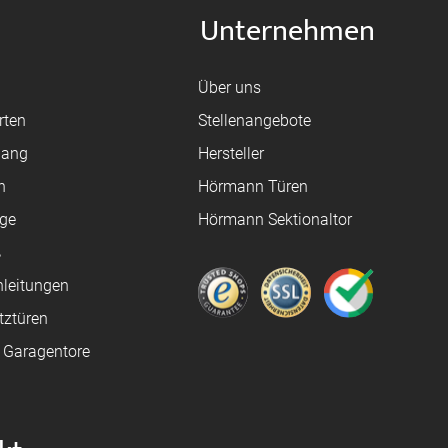
Unternehmen
Über uns
rten
Stellenangebote
gang
Hersteller
n
Hörmann Türen
age
Hörmann Sektionaltor
ß
leitungen
tztüren
e Garagentore