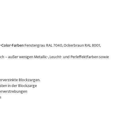
-Color-Farben
Fenstergrau RAL 7040, Ockerbraun RAL 8001,
ch – außer wenigen Metallic-, Leucht- und Perleffektfarben sowie
erverzinkte Blockzargen.
sten in der Blockzarge
erverstrebungen
e