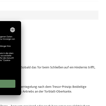
sgestattet. Sobald das Tor beim Schließen auf ein Hindernis trifft,
derstand.
ne Dreipunktverriegelung nach dem Tresor-Prinzip: Beideitige
lbsthemmung des Antriebs an der Torblatt-Oberkante.