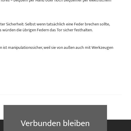
res Tores – bequem per Hand oder noch bequemer per elektrischem
r Sicherheit: Selbst wenn tatsächlich eine Feder brechen sollte,
s würden die übrigen Federn das Tor sicher festhalten.
 ist manipulationssicher, weil sie von außen auch mit Werkzeugen
Verbunden bleiben