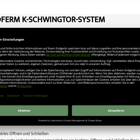
FERM K-SCHWINGTOR-SYSTEM
 Schwingtor Modell Rees auch mit Antrieb erhältlich!
ei uns online das Novoferm Schwingtor-System.
enschen: Das Tor, das sich selbst überwacht
m Schwingtor-System ist mit einer selbstüberwachenden Abschaltautomatik au
, ob Gegenstand oder Person, stoppt und öffnet es sofort beim geringsten Wi
Eigentum: Vorbildliche Einbruchhemmung
ische Novoferm Schwingtor-System schützt Ihr Eigentum zusätzlich durch ei
g durch massive Bolzen in der Zarge, zusätzliche Verriegelung durch die Se
bles Öffnen und Schließen