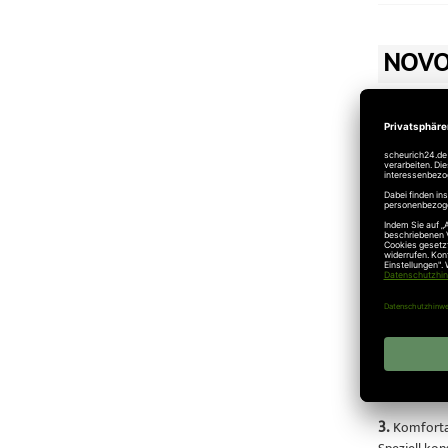
NOVO
01.08.2012
Novoferm
Kaufen Sie b
1.
Schützt M
Das Novofer
ganz gleich
2.
Schützt 
Das automat
Verriegelun
3.
Komforta