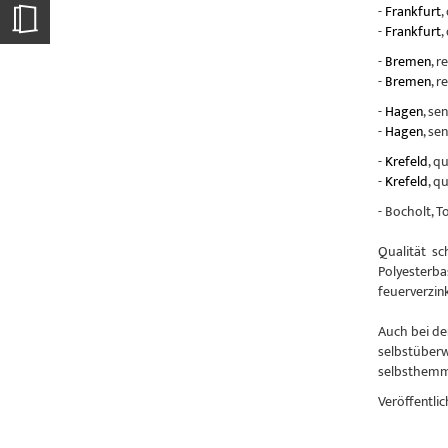
-
Frankfurt
,
-
Frankfurt
,
-
Bremen
, r
-
Bremen
, r
-
Hagen
, se
-
Hagen
, se
-
Krefeld
, q
-
Krefeld
, q
- Bocholt, 
Qualität sc
Polyesterba
feuerverzin
Auch bei de
selbstüberw
selbsthemme
Veröffentlic