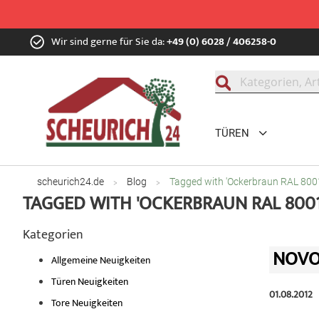
Zum
Wir sind gerne für Sie da:
+49 (0) 6028 / 406258-0
Inhalt
springen
Suche
TÜREN
scheurich24.de
Blog
Tagged with 'Ockerbraun RAL 800
TAGGED WITH 'OCKERBRAUN RAL 8001
Kategorien
NOVO
Allgemeine Neuigkeiten
Türen Neuigkeiten
01.08.2012
Tore Neuigkeiten