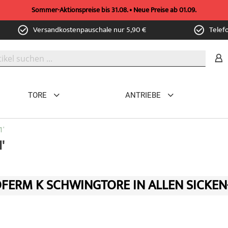
Sommer-Aktionspreise bis 31.08. • Neue Preise ab 01.09.
Versandkostenpauschale nur 5,90 €
Telef
TORE
ANTRIEBE
1'
'
FERM K SCHWINGTORE IN ALLEN SICKEN