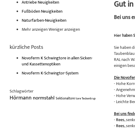
Gut i
Antriebe Neuigkeiten
Fußböden Neuigkeiten
Bei uns 
Naturfarben-Neuigkeiten
Mehr anzeigen
Weniger anzeigen
Hier
haben S
kürzliche Posts
Sie haben d
Taubenblau 
Novoferm K Schwingtore in allen Sicken-
RAL nach Wa
und Kassettenoptiken
einigen bes
Novoferm K-Schwingtor-System
Die Novofe
- Hohe Korr
- Angenehme
Schlagwörter
- Hohe Verw
Hörmann
normstahl
Sektionaltore
tore
Teckentrup
- Leichte B
Bei uns find
-
Rees
, senk
-
Rees
, senk