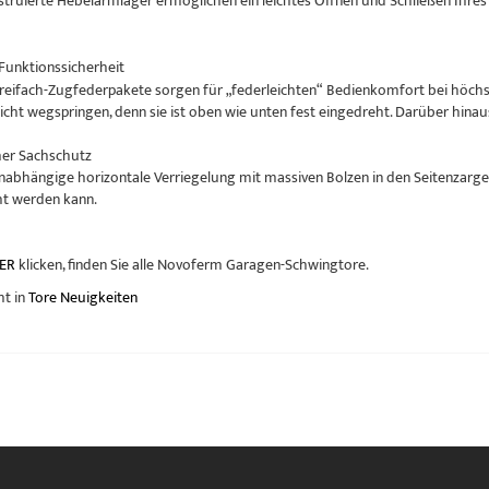
nstruierte Hebelarmlager ermöglichen ein leichtes Öffnen und Schließen Ih
Funktionssicherheit
Dreifach-Zugfederpakete sorgen für „federleichten“ Bedienkomfort bei höchste
nicht wegspringen, denn sie ist oben wie unten fest eingedreht. Darüber hinau
her Sachschutz
abhängige horizontale Verriegelung mit massiven Bolzen in den Seitenzargen
cht werden kann.
ER
klicken, finden Sie alle Novoferm Garagen-Schwingtore.
ht in
Tore Neuigkeiten