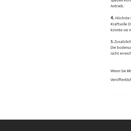
Speziell ko
Antrieb.
4.
Höchste 
Kraftvolle 
könnte sie 
5.
Zusätzlic
Die bodenun
nicht errei
Wenn Sie
HI
Veröffentlic