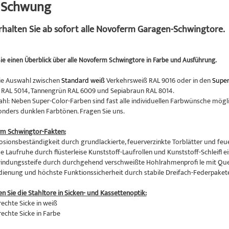
n Schwung
erhalten Sie ab sofort alle Novoferm Garagen-Schwingtore.
ie einen Überblick über alle Novoferm Schwingtore in Farbe und Ausführung.
ie Auswahl zwischen
Standard weiß
Verkehrsweiß RAL 9016 oder in den
Super
RAL 5014, Tannengrün RAL 6009 und Sepiabraun RAL 8014.
hl: Neben Super-Color-Farben sind fast alle individuellen Farbwünsche mögli
onders dunklen Farbtönen. Fragen Sie uns.
rm Schwingtor-Fakten:
osionsbeständigkeit durch grundlackierte, feuerverzinkte Torblätter und feu
 Laufruhe durch flüsterleise Kunststoff-Laufrollen und Kunststoff-Schleifl ei
indungssteife durch durchgehend verschweißte Hohlrahmenprofi le mit Qu
edienung und höchste Funktionssicherheit durch stabile Dreifach-Federpaket
en Sie die Stahltore in Sicken- und Kassettenoptik:
rechte Sicke in weiß
rechte Sicke in Farbe