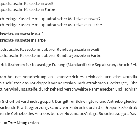
 quadratische Kassette in weiß
 quadratische Kassette in Farbe
echteckige Kassette mit quadratischer Mittelzeile in weiß
echteckige Kassette mit quadratischer Mittelzeile in Farbe
nkrechte Kassette in weiß
nkrechte Kassette in Farbe
uadratische Kassette mit oberer Rundbogenzeile in weiß
uadratische Kassette mit oberer Rundbogenzeile in Farbe
Torblattrahmen für bauseitige Füllung (Standardfarbe Sepiabraun, ähnlich RAL
hon bei der Verarbeitung an. Feuerverzinktes Feinblech und eine Grundlac
sis schützen das Tor doppelt vor Korrosion. Torblattrahmen, Blockzarge, Führ
kt. Verwindungssteife, durchgehend verschweißte Rahmenecken und Hohlrahm
r Sicherheit wird nicht gespart. Das gilt für Schwingtore und Antriebe glei
achende Kraftbegrenzung, Schutz vor Einbruch durch die Dreipunkt-Zentral
nde Getriebe des Antriebs bei der Novomatic-Anlage. So sicher, so gut. Das
ht in
Tore Neuigkeiten