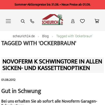
Sommer-Aktionspreise bis 31.08. • Neue Preise ab 01.09.
Zum
Inhalt
springen
scheurich24.de
Blog
Tagged with 'Ockerbraun'
TAGGED WITH 'OCKERBRAUN'
NOVOFERM K SCHWINGTORE IN ALLEN
SICKEN- UND KASSETTENOPTIKEN
01.08.2012
Gut in Schwung
Bei uns erhalten Sie ab sofort alle Novoferm Garagen-