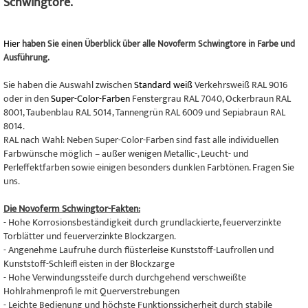
Schwingtore.
Hier
haben Sie einen Überblick über alle Novoferm Schwingtore in Farbe und
Ausführung.
Sie haben die Auswahl zwischen
Standard weiß
Verkehrsweiß RAL 9016
oder in den
Super-Color-Farben
Fenstergrau RAL 7040, Ockerbraun RAL
8001, Taubenblau RAL 5014, Tannengrün RAL 6009 und Sepiabraun RAL
8014.
RAL nach Wahl: Neben Super-Color-Farben sind fast alle individuellen
Farbwünsche möglich – außer wenigen Metallic-, Leucht- und
Perleffektfarben sowie einigen besonders dunklen Farbtönen. Fragen Sie
uns.
Die Novoferm Schwingtor-Fakten:
- Hohe Korrosionsbeständigkeit durch grundlackierte, feuerverzinkte
Torblätter und feuerverzinkte Blockzargen.
- Angenehme Laufruhe durch flüsterleise Kunststoff-Laufrollen und
Kunststoff-Schleifl eisten in der Blockzarge
- Hohe Verwindungssteife durch durchgehend verschweißte
Hohlrahmenprofi le mit Querverstrebungen
- Leichte Bedienung und höchste Funktionssicherheit durch stabile