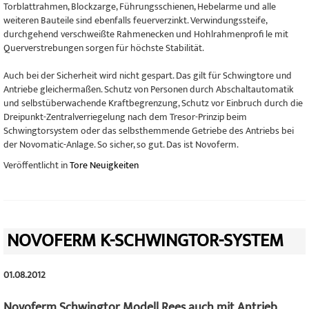
Torblattrahmen, Blockzarge, Führungsschienen, Hebelarme und alle
weiteren Bauteile sind ebenfalls feuerverzinkt. Verwindungssteife,
durchgehend verschweißte Rahmenecken und Hohlrahmenprofi le mit
Querverstrebungen sorgen für höchste Stabilität.
Auch bei der Sicherheit wird nicht gespart. Das gilt für Schwingtore und
Antriebe gleichermaßen. Schutz von Personen durch Abschaltautomatik
und selbstüberwachende Kraftbegrenzung, Schutz vor Einbruch durch die
Dreipunkt-Zentralverriegelung nach dem Tresor-Prinzip beim
Schwingtorsystem oder das selbsthemmende Getriebe des Antriebs bei
der Novomatic-Anlage. So sicher, so gut. Das ist Novoferm.
Veröffentlicht in
Tore Neuigkeiten
NOVOFERM K-SCHWINGTOR-SYSTEM
01.08.2012
Novoferm Schwingtor Modell Rees auch mit Antrieb