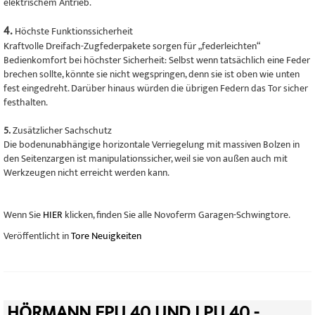
elektrischem Antrieb.
4.
Höchste Funktionssicherheit
Kraftvolle Dreifach-Zugfederpakete sorgen für „federleichten“
Bedienkomfort bei höchster Sicherheit: Selbst wenn tatsächlich eine Feder
brechen sollte, könnte sie nicht wegspringen, denn sie ist oben wie unten
fest eingedreht. Darüber hinaus würden die übrigen Federn das Tor sicher
festhalten.
5.
Zusätzlicher Sachschutz
Die bodenunabhängige horizontale Verriegelung mit massiven Bolzen in
den Seitenzargen ist manipulationssicher, weil sie von außen auch mit
Werkzeugen nicht erreicht werden kann.
Wenn Sie
HIER
klicken, finden Sie alle Novoferm Garagen-Schwingtore.
Veröffentlicht in
Tore Neuigkeiten
HÖRMANN EPU 40 UND LPU 40 -