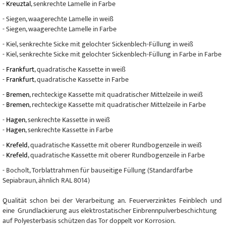
-
Kreuztal
, senkrechte Lamelle in Farbe
- Siegen, waagerechte Lamelle in weiß
- Siegen, waagerechte Lamelle in Farbe
- Kiel, senkrechte Sicke mit gelochter Sickenblech-Füllung in weiß
- Kiel, senkrechte Sicke mit gelochter Sickenblech-Füllung in Farbe in Farbe
-
Frankfurt
, quadratische Kassette in weiß
-
Frankfurt
, quadratische Kassette in Farbe
-
Bremen
, rechteckige Kassette mit quadratischer Mittelzeile in weiß
-
Bremen
, rechteckige Kassette mit quadratischer Mittelzeile in Farbe
-
Hagen
, senkrechte Kassette in weiß
-
Hagen
, senkrechte Kassette in Farbe
-
Krefeld
, quadratische Kassette mit oberer Rundbogenzeile in weiß
-
Krefeld
, quadratische Kassette mit oberer Rundbogenzeile in Farbe
- Bocholt, Torblattrahmen für bauseitige Füllung (Standardfarbe
Sepiabraun, ähnlich RAL 8014)
Qualität schon bei der Verarbeitung an. Feuerverzinktes Feinblech und
eine Grundlackierung aus elektrostatischer Einbrennpulverbeschichtung
auf Polyesterbasis schützen das Tor doppelt vor Korrosion.